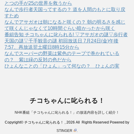
とつの手が25の世界を救うから
なんで歩行者天国ってするの？ 道を人間のもとに取り戻
すため
なんでアサガオは朝になると咲くの？ 朝の明るさを感じ
て咲くんじゃなくて10時間ぐらい暗かったから咲く
番組告知 チコちゃんに叱られる! ▽アサガオの謎▽歩行者
天国の謎▽千手観音の謎 初回放送日 7月24日(金)午後
7:57、再放送翌土曜日8時15分から
なんでスーパーの野菜は紫色のテープで巻かれている
の？ 紫は緑の反対の色だから
ひょんなことの「ひょん」って何なの？ ひょんの実
チコちゃんに叱られる！
NHK番組「チコちゃんに叱られる！」の放送内容を詳しく紹介！
Copyright© チコちゃんに叱られる！ , 2026 All Rights Reserved Powered by
STINGER
.