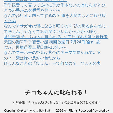
千手観音って言ってるのに手が千本ないのはなんで？ ひ
とつの手が25の世界を救うから
なんで歩行者天国ってするの？ 道を人間のもとに取り戻
すため
なんでアサガオは朝になると咲くの？ 朝の明るさを感じ
て咲くんじゃなくて10時間ぐらい暗かったから咲く
番組告知 チコちゃんに叱られる! ▽アサガオの謎▽歩行者
天国の謎▽千手観音の謎 初回放送日 7月24日(金)午後
7:57、再放送翌土曜日8時15分から
なんでスーパーの野菜は紫色のテープで巻かれている
の？ 紫は緑の反対の色だから
ひょんなことの「ひょん」って何なの？ ひょんの実
チコちゃんに叱られる！
NHK番組「チコちゃんに叱られる！」の放送内容を詳しく紹介！
Copyright© チコちゃんに叱られる！ , 2026 All Rights Reserved Powered by