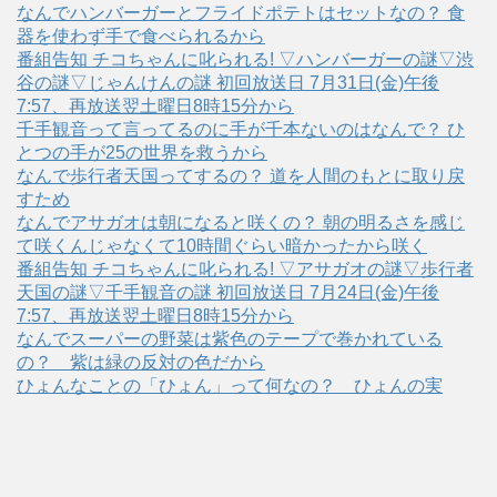
なんでハンバーガーとフライドポテトはセットなの？ 食
器を使わず手で食べられるから
番組告知 チコちゃんに叱られる! ▽ハンバーガーの謎▽渋
谷の謎▽じゃんけんの謎 初回放送日 7月31日(金)午後
7:57、再放送翌土曜日8時15分から
千手観音って言ってるのに手が千本ないのはなんで？ ひ
とつの手が25の世界を救うから
なんで歩行者天国ってするの？ 道を人間のもとに取り戻
すため
なんでアサガオは朝になると咲くの？ 朝の明るさを感じ
て咲くんじゃなくて10時間ぐらい暗かったから咲く
番組告知 チコちゃんに叱られる! ▽アサガオの謎▽歩行者
天国の謎▽千手観音の謎 初回放送日 7月24日(金)午後
7:57、再放送翌土曜日8時15分から
なんでスーパーの野菜は紫色のテープで巻かれている
の？ 紫は緑の反対の色だから
ひょんなことの「ひょん」って何なの？ ひょんの実