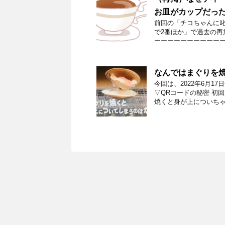
お皿がカップだっ
前回の「チコちゃんに叱
で2番ほか」で過去の再
ーーーーーーーーーーー
なんではまぐりを
今回は、2022年6月
▽QRコードの秘密 初回
焼くと身が上についちゃ