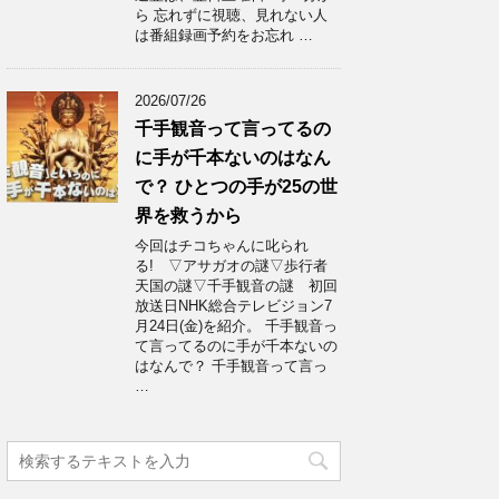
ら 忘れずに視聴、見れない人
は番組録画予約をお忘れ …
2026/07/26
千手観音って言ってるの
に手が千本ないのはなん
で？ ひとつの手が25の世
界を救うから
今回はチコちゃんに叱られ
る! ▽アサガオの謎▽歩行者
天国の謎▽千手観音の謎 初回
放送日NHK総合テレビジョン7
月24日(金)を紹介。 千手観音っ
て言ってるのに手が千本ないの
はなんで？ 千手観音って言っ
…