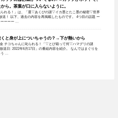
たから。茶葉が口に入らないように。
られる！」​は、「選▽あくびの謎▽イカ墨とたこ墨の秘密▽世界
放送！ 以下、過去の内容を再掲載したものです。 4つ目の話題 ー
ーーーー …
焼くと身が上についちゃうの？→下が熱いから
17日金 チコちゃんに叱られる！「▽とび箱って何▽ハマグリの謎
放送日: 2022年6月17日」の番組内容を紹介。 なんではまぐりを
う …