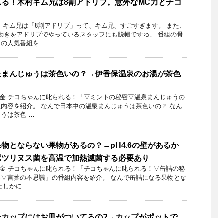
る！木村キム兄は8割アドリブ。意外なMC力とチコ
 キム兄は「8割アドリブ」って、キム兄、すごすぎます。 また、
動きをアドリブでやっているスタッフにも脱帽ですね。 番組の骨
の人気番組を …
泉まんじゅうは茶色いの？→伊香保温泉のお湯が茶色
15日金 チコちゃんに叱られる！「▽ミントの秘密▽温泉まんじゅうの
内容を紹介。 なんで日本中の温泉まんじゅうは茶色いの？ なん
うは茶色 …
物とならない果物があるの？→pH4.6の壁があるか
ボツリヌス菌を高温で加熱滅菌する必要あり
19日金 チコちゃんに叱られる！「チコちゃんに叱られる！▽缶詰の秘
▽言葉の不思議」の番組内容を紹介。 なんで缶詰になる果物とな
たしかに …
ーカップにはお皿がついてるの?→カップがポットで、