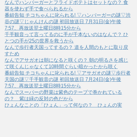
なんでハンバーガーとフライドポテトはセットなの？ 食
器を使わず手で食べられるから
番組告知 チコちゃんに叱られる! ▽ハンバーガーの謎▽渋
谷の謎▽じゃんけんの謎 初回放送日 7月31日(金)午後
7:57、再放送翌土曜日8時15分から
千手観音って言ってるのに手が千本ないのはなんで？ ひ
とつの手が25の世界を救うから
なんで歩行者天国ってするの？ 道を人間のもとに取り戻
すため
なんでアサガオは朝になると咲くの？ 朝の明るさを感じ
て咲くんじゃなくて10時間ぐらい暗かったから咲く
番組告知 チコちゃんに叱られる! ▽アサガオの謎▽歩行者
天国の謎▽千手観音の謎 初回放送日 7月24日(金)午後
7:57、再放送翌土曜日8時15分から
なんでスーパーの野菜は紫色のテープで巻かれている
の？ 紫は緑の反対の色だから
ひょんなことの「ひょん」って何なの？ ひょんの実