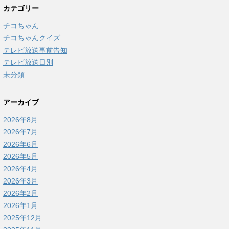
カテゴリー
チコちゃん
チコちゃんクイズ
テレビ放送事前告知
テレビ放送日別
未分類
アーカイブ
2026年8月
2026年7月
2026年6月
2026年5月
2026年4月
2026年3月
2026年2月
2026年1月
2025年12月