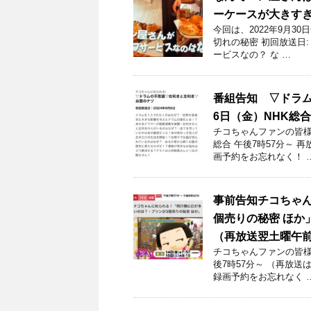
ーケースが大きす
今回は、2022年9月3
切れの秘密 初回放送日:
ービスなの？ な …
番組告知 ▽ドラム
6日（金）NHK総
チコちゃんファンの皆様！
総合 午後7時57分～
画予約をお忘れなく！ 
事前告知チコちゃ
個売りの秘密 ほか」
（再放送翌土曜午前
チコちゃんファンの皆様！
後7時57分～ （再放送
録画予約をお忘れなく 