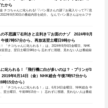
ぎたから
0日金 チコちゃんに叱られる! ▽パン屋さんの謎▽お蔵入りって?▽息
 2022年9月30日の番組内容を紹介。 なんでパン屋さんはセルフサ
の不思議▽右利きと左利き▽お面のナゾ 2024年9月
合 午後7時57分から、再放送翌土曜日9時から
 「チコちゃんに叱られる！」​は、2024年9月6日金曜日、NHK
 再放送翌は、翌日土曜日9時から 忘れずに視聴、見れない人は番組録
…
んに叱られる！「飛行機に白が多いのは？・プリンが3
2019年6月14日（金）NHK総合 午後7時57分から
8時15分から）
 「チコちゃんに叱られる！」​は、6月14日金曜日、NHK総合 午
は、翌土曜日、午前8時15分～ ） 忘れずに視聴、見れない人は番組
…