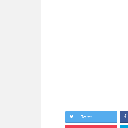
Twitter