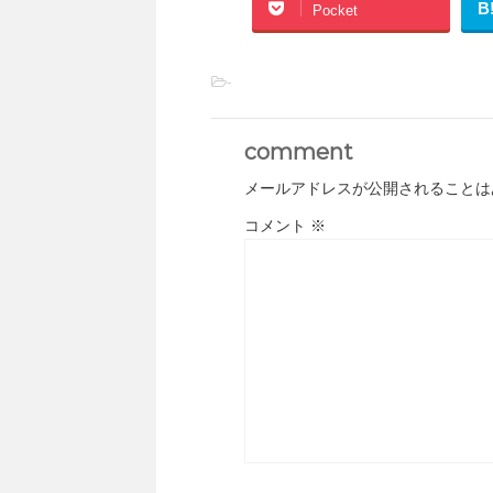
B
Pocket
-
comment
メールアドレスが公開されることは
コメント
※