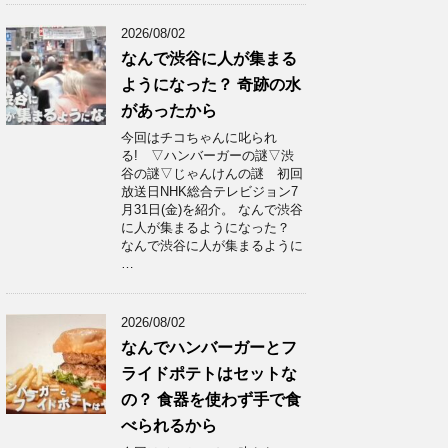
2026/08/02
なんで渋谷に人が集まる
ようになった？ 奇跡の水
があったから
今回はチコちゃんに叱られ
る! ▽ハンバーガーの謎▽渋
谷の謎▽じゃんけんの謎 初回
放送日NHK総合テレビジョン7
月31日(金)を紹介。 なんで渋谷
に人が集まるようになった？
なんで渋谷に人が集まるように
…
2026/08/02
なんでハンバーガーとフ
ライドポテトはセットな
の？ 食器を使わず手で食
べられるから