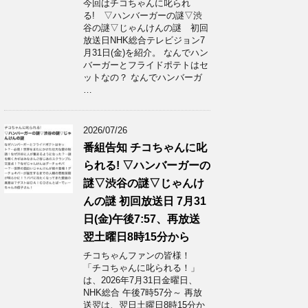
今回はチコちゃんに叱られ
る! ▽ハンバーガーの謎▽渋
谷の謎▽じゃんけんの謎 初回
放送日NHK総合テレビジョン7
月31日(金)を紹介。 なんでハン
バーガーとフライドポテトはセ
ットなの？ なんでハンバーガ
…
2026/07/26
番組告知 チコちゃんに叱
られる! ▽ハンバーガーの
謎▽渋谷の謎▽じゃんけ
んの謎 初回放送日 7月31
日(金)午後7:57、再放送
翌土曜日8時15分から
チコちゃんファンの皆様！
「チコちゃんに叱られる！」​
は、2026年7月31日金曜日、
NHK総合 午後7時57分～ 再放
送翌は、翌日土曜日8時15分か