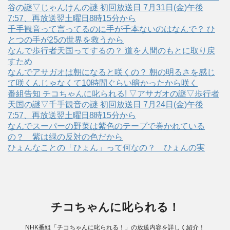
谷の謎▽じゃんけんの謎 初回放送日 7月31日(金)午後
7:57、再放送翌土曜日8時15分から
千手観音って言ってるのに手が千本ないのはなんで？ ひ
とつの手が25の世界を救うから
なんで歩行者天国ってするの？ 道を人間のもとに取り戻
すため
なんでアサガオは朝になると咲くの？ 朝の明るさを感じ
て咲くんじゃなくて10時間ぐらい暗かったから咲く
番組告知 チコちゃんに叱られる! ▽アサガオの謎▽歩行者
天国の謎▽千手観音の謎 初回放送日 7月24日(金)午後
7:57、再放送翌土曜日8時15分から
なんでスーパーの野菜は紫色のテープで巻かれている
の？ 紫は緑の反対の色だから
ひょんなことの「ひょん」って何なの？ ひょんの実
チコちゃんに叱られる！
NHK番組「チコちゃんに叱られる！」の放送内容を詳しく紹介！