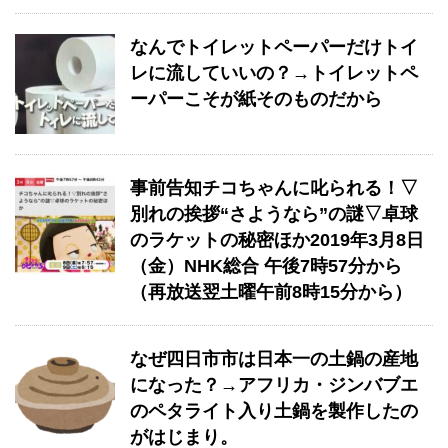
なんでトイレットペーパーだけトイ
レに流していいの？→トイレットペ
ーパーこそが紙そのものだから
事前告知チコちゃんに叱られる！▽
別れの挨拶“さようなら”の謎▽卓球
のラケットの秘密ほか2019年3月8日
（金）NHK総合 午後7時57分から
（再放送翌土曜午前8時15分から）
なぜ四日市市は日本一の土鍋の産地
になった？→アフリカ・ジンバブエ
のペタライト入り土鍋を製作したの
がはじまり。