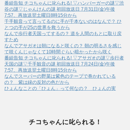
番組告知 チコちゃんに叱られる! ▽ハンバーガーの謎▽渋
谷の謎▽じゃんけんの謎 初回放送日 7月31日(金)午後
7:57、再放送翌土曜日8時15分から
千手観音って言ってるのに手が千本ないのはなんで？ ひ
とつの手が25の世界を救うから
なんで歩行者天国ってするの？ 道を人間のもとに取り戻
すため
なんでアサガオは朝になると咲くの？ 朝の明るさを感じ
て咲くんじゃなくて10時間ぐらい暗かったから咲く
番組告知 チコちゃんに叱られる! ▽アサガオの謎▽歩行者
天国の謎▽千手観音の謎 初回放送日 7月24日(金)午後
7:57、再放送翌土曜日8時15分から
なんでスーパーの野菜は紫色のテープで巻かれている
の？ 紫は緑の反対の色だから
ひょんなことの「ひょん」って何なの？ ひょんの実
チコちゃんに叱られる！