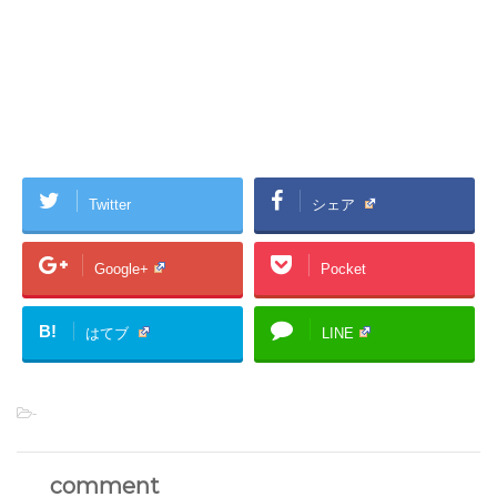
Twitter
シェア
Google+
Pocket
B!
はてブ
LINE
-
comment