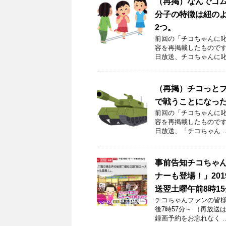
（再掲）なんでゴ
分子の特徴は紐のよ
2つ。
前回の「チコちゃんに叱ら
容を再掲載したものです
日放送、チコちゃんに叱
（再掲）チコっとブ
で戦うことになった
前回の「チコちゃんに叱ら
容を再掲載したものです。
日放送、「チコちゃん 
事前告知チコちゃん
ナーも登場！」201
送翌土曜午前8時1
チコちゃんファンの皆様！
後7時57分～ （再放送
録画予約をお忘れなく 