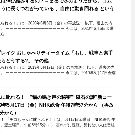
ムは伸び縮みするの？→まるで水のようだから。ゴム
うに長くつながっている 、自由に動き回れる という
れる！」​は、2020年6月5日（金）の再放送！ 以下、過去の内
。 ーーーーーーーーーーーーーーー 今回は、2020年6月5日金曜
ら …
レイク おしゃべりティータイム「もし、戦車と素手
らどうする?」 その他
れる！」​は、2019年5月17日（金）の再放送！ 以下、過去の内
 ーーーーーーーーーーーーーーー 今回は、2019年5月17日金曜
…
に叱れる！「“猫の鳴き声の秘密”“磁石の謎”新コー
9年5月17日（金）NHK総合 午後7時57分から （再放
5分から）
 「チコちゃんに叱られる！」​は、5月17日金曜日、NHK総合 午
は、翌土曜日、午前8時15分～ ） 忘れずに視聴、見れない人は番組
…