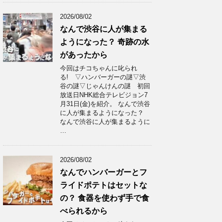
2026/08/02
なんで渋谷に人が集まる
ようになった？ 奇跡の水
があったから
今回はチコちゃんに叱られ
る! ▽ハンバーガーの謎▽渋
谷の謎▽じゃんけんの謎 初回
放送日NHK総合テレビジョン7
月31日(金)を紹介。 なんで渋谷
に人が集まるようになった？
なんで渋谷に人が集まるように
…
2026/08/02
なんでハンバーガーとフ
ライドポテトはセットな
の？ 食器を使わず手で食
べられるから