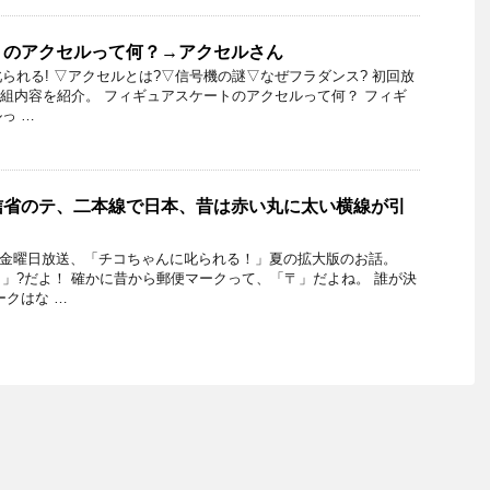
トのアクセルって何？→アクセルさん
られる! ▽アクセルとは?▽信号機の謎▽なぜフラダンス? 初回放
日の番組内容を紹介。 フィギュアスケートのアクセルって何？ フィギ
っ …
信省のテ、二本線で日本、昔は赤い丸に太い横線が引
17日金曜日放送、「チコちゃんに叱られる！」夏の拡大版のお話。
」?だよ！ 確かに昔から郵便マークって、「〒」だよね。 誰が決
ークはな …