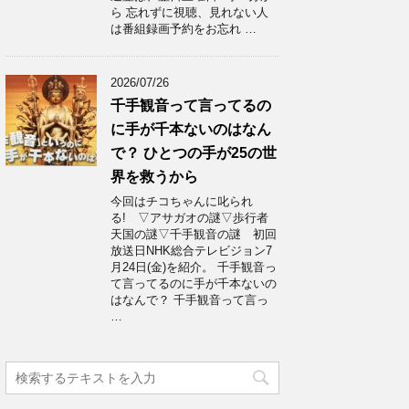
ら 忘れずに視聴、見れない人
は番組録画予約をお忘れ …
2026/07/26
千手観音って言ってるの
に手が千本ないのはなん
で？ ひとつの手が25の世
界を救うから
今回はチコちゃんに叱られ
る! ▽アサガオの謎▽歩行者
天国の謎▽千手観音の謎 初回
放送日NHK総合テレビジョン7
月24日(金)を紹介。 千手観音っ
て言ってるのに手が千本ないの
はなんで？ 千手観音って言っ
…