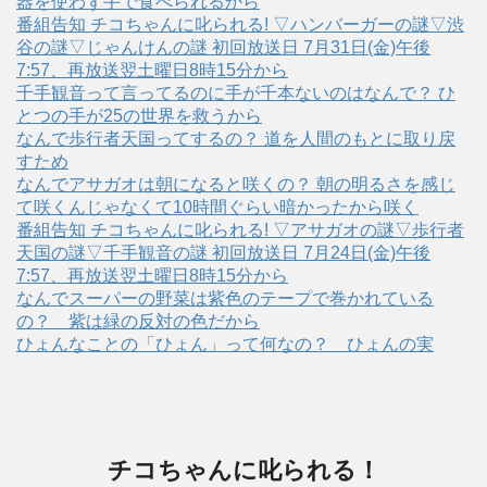
器を使わず手で食べられるから
番組告知 チコちゃんに叱られる! ▽ハンバーガーの謎▽渋
谷の謎▽じゃんけんの謎 初回放送日 7月31日(金)午後
7:57、再放送翌土曜日8時15分から
千手観音って言ってるのに手が千本ないのはなんで？ ひ
とつの手が25の世界を救うから
なんで歩行者天国ってするの？ 道を人間のもとに取り戻
すため
なんでアサガオは朝になると咲くの？ 朝の明るさを感じ
て咲くんじゃなくて10時間ぐらい暗かったから咲く
番組告知 チコちゃんに叱られる! ▽アサガオの謎▽歩行者
天国の謎▽千手観音の謎 初回放送日 7月24日(金)午後
7:57、再放送翌土曜日8時15分から
なんでスーパーの野菜は紫色のテープで巻かれている
の？ 紫は緑の反対の色だから
ひょんなことの「ひょん」って何なの？ ひょんの実
チコちゃんに叱られる！