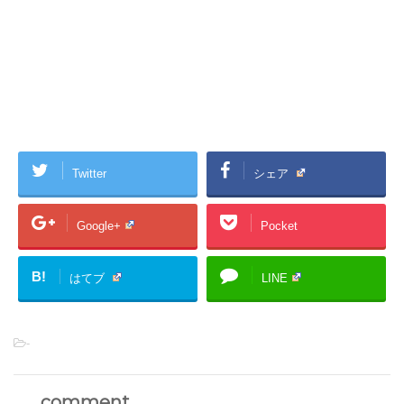
Twitter
シェア
Google+
Pocket
B!
はてブ
LINE
-
comment