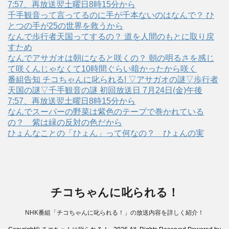
7:57、再放送翌土曜日8時15分から
千手観音って言ってるのに手が千本ないのはなんで？ ひ
とつの手が25の世界を救うから
なんで歩行者天国ってするの？ 道を人間のもとに取り戻
すため
なんでアサガオは朝になると咲くの？ 朝の明るさを感じ
て咲くんじゃなくて10時間ぐらい暗かったから咲く
番組告知 チコちゃんに叱られる! ▽アサガオの謎▽歩行者
天国の謎▽千手観音の謎 初回放送日 7月24日(金)午後
7:57、再放送翌土曜日8時15分から
なんでスーパーの野菜は紫色のテープで巻かれている
の？ 紫は緑の反対の色だから
ひょんなことの「ひょん」って何なの？ ひょんの実
チコちゃんに叱られる！
NHK番組「チコちゃんに叱られる！」の放送内容を詳しく紹介！