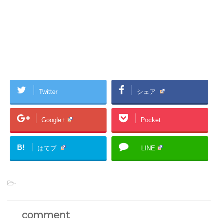
Twitter
シェア
Google+
Pocket
B!
はてブ
LINE
-
comment