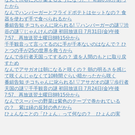
たから
なんでハンバーガーとフライドポテトはセットなの？ 食
器を使わず手で食べられるから
番組告知 チコちゃんに叱られる! ▽ハンバーガーの謎▽渋
谷の謎▽じゃんけんの謎 初回放送日 7月31日(金)午後
7:57、再放送翌土曜日8時15分から
千手観音って言ってるのに手が千本ないのはなんで？ ひ
とつの手が25の世界を救うから
なんで歩行者天国ってするの？ 道を人間のもとに取り戻
すため
なんでアサガオは朝になると咲くの？ 朝の明るさを感じ
て咲くんじゃなくて10時間ぐらい暗かったから咲く
番組告知 チコちゃんに叱られる! ▽アサガオの謎▽歩行者
天国の謎▽千手観音の謎 初回放送日 7月24日(金)午後
7:57、再放送翌土曜日8時15分から
なんでスーパーの野菜は紫色のテープで巻かれている
の？ 紫は緑の反対の色だから
ひょんなことの「ひょん」って何なの？ ひょんの実