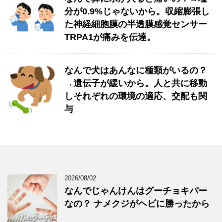
分が0.9%じゃないから。収縮膨張し
た神経細胞膜の半透膜感覚センサー
TRPA1が痛みを伝達。
なんで犬はあんなに種類がいるの？
→遺伝子が緩いから。人と共に移動
しそれぞれの環境の適応、交配も関
与
2026/08/02
なんでじゃんけんはグーチョキパー
なの？ ナメクジがヘビに勝ったから