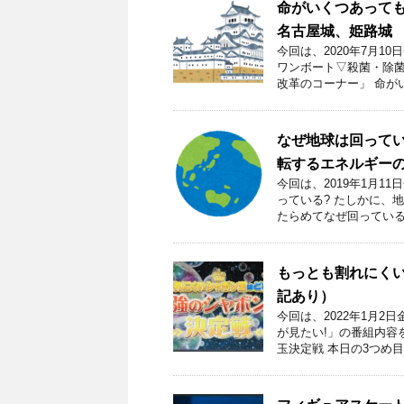
命がいくつあって
名古屋城、姫路城
今回は、2020年7月
ワンボート▽殺菌・除菌
改革のコーナー」 命が
なぜ地球は回って
転するエネルギー
今回は、2019年1月
っている? たしかに、
たらめてなぜ回っている
もっとも割れにく
記あり）
今回は、2022年1月2
が見たい!」の番組内容
玉決定戦 本日の3つめ目