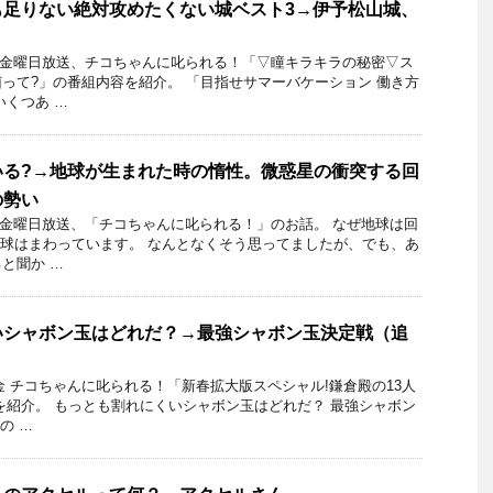
も足りない絶対攻めたくない城ベスト3→伊予松山城、
10日金曜日放送、チコちゃんに叱られる！「▽瞳キラキラの秘密▽ス
って?」の番組内容を紹介。 「目指せサマーバケーション 働き方
いくつあ …
いる?→地球が生まれた時の惰性。微惑星の衝突する回
の勢い
11日金曜日放送、「チコちゃんに叱られる！」のお話。 なぜ地球は回
地球はまわっています。 なんとなくそう思ってましたが、でも、あ
と聞か …
いシャボン玉はどれだ？→最強シャボン玉決定戦（追
日金 チコちゃんに叱られる！「新春拡大版スペシャル!鎌倉殿の13人
を紹介。 もっとも割れにくいシャボン玉はどれだ？ 最強シャボン
の …