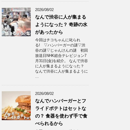
2026/08/02
なんで渋谷に人が集まる
ようになった？ 奇跡の水
があったから
今回はチコちゃんに叱られ
る! ▽ハンバーガーの謎▽渋
谷の謎▽じゃんけんの謎 初回
放送日NHK総合テレビジョン7
月31日(金)を紹介。 なんで渋谷
に人が集まるようになった？
なんで渋谷に人が集まるように
…
2026/08/02
なんでハンバーガーとフ
ライドポテトはセットな
の？ 食器を使わず手で食
べられるから