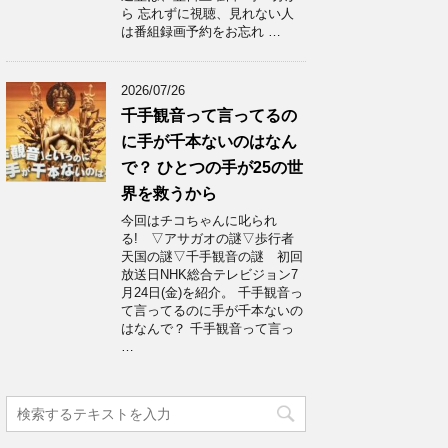
ら 忘れずに視聴、見れない人
は番組録画予約をお忘れ …
2026/07/26
千手観音って言ってるの
に手が千本ないのはなん
で？ ひとつの手が25の世
界を救うから
今回はチコちゃんに叱られ
る! ▽アサガオの謎▽歩行者
天国の謎▽千手観音の謎 初回
放送日NHK総合テレビジョン7
月24日(金)を紹介。 千手観音っ
て言ってるのに手が千本ないの
はなんで？ 千手観音って言っ
…