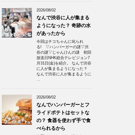
2026/08/02
なんで渋谷に人が集まる
ようになった？ 奇跡の水
があったから
今回はチコちゃんに叱られ
る! ▽ハンバーガーの謎▽渋
谷の謎▽じゃんけんの謎 初回
放送日NHK総合テレビジョン7
月31日(金)を紹介。 なんで渋谷
に人が集まるようになった？
なんで渋谷に人が集まるように
…
2026/08/02
なんでハンバーガーとフ
ライドポテトはセットな
の？ 食器を使わず手で食
べられるから