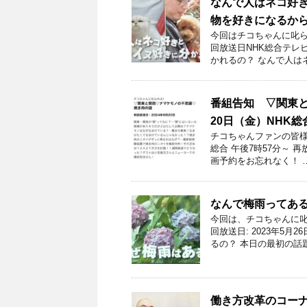
なんで人はネコ好き
物を好きになるか
今回はチコちゃんに叱ら
回放送日NHK総合テレビ
かれるの？ なんで人は
番組告知 ▽関東と
20日（金）NHK総
チコちゃんファンの皆様！
総合 午後7時57分～
画予約をお忘れなく！ 
なんで梅雨ってあ
今回は、チコちゃんに叱
回放送日: 2023年5
るの？ 本日の最初の話
働き方改革のコー