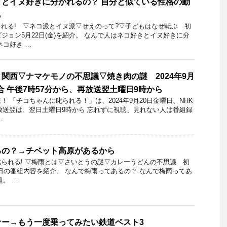
とイヌ好きに分かれるの？ 自分と似ている性格の動
ら
れる! ▽ネコ派とイヌ派▽せえのって?▽子どもはなぜ転ぶ 初
ジョン5月22日(金)を紹介。 なんで人はネコ好きとイヌ好きに分
ネコ好き …
関西▽ナマケモノの不思議▽焼き肉の謎 2024年9月
合 午後7時57分から、再放送翌土曜日9時から
 「チコちゃんに叱られる！」​は、2024年9月20日金曜日、NHK
 再放送翌は、翌日土曜日9時から 忘れずに視聴、見れない人は番組録
…
るの？→チベット高原があるから
られる! ▽梅雨とは▽さいとうの謎▽カレーうどんの不思議 初
月26日の番組内容を紹介。 なんで梅雨ってあるの？ なんで梅雨ってあ
題。 …
ナー→もう一度乗ってみたい鉄道ベスト3