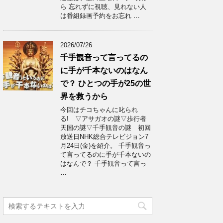
ら 忘れずに視聴、見れない人
は番組録画予約をお忘れ …
2026/07/26
千手観音って言ってるの
に手が千本ないのはなん
で？ ひとつの手が25の世
界を救うから
今回はチコちゃんに叱られ
る! ▽アサガオの謎▽歩行者
天国の謎▽千手観音の謎 初回
放送日NHK総合テレビジョン7
月24日(金)を紹介。 千手観音っ
て言ってるのに手が千本ないの
はなんで？ 千手観音って言っ
…