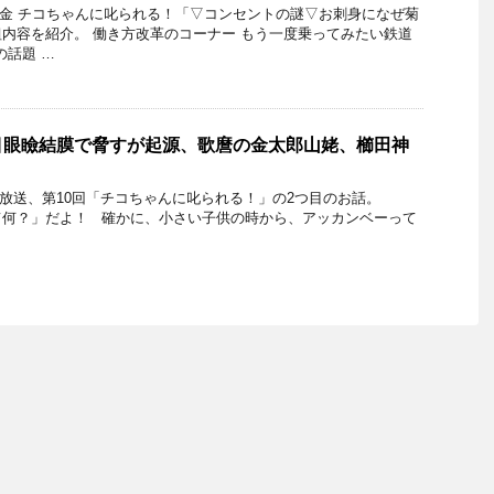
24日金 チコちゃんに叱られる！「▽コンセントの謎▽お刺身になぜ菊
内容を紹介。 働き方改革のコーナー もう一度乗ってみたい鉄道
の話題 …
目眼瞼結膜で脅すが起源、歌麿の金太郎山姥、櫛田神
5日放送、第10回「チコちゃんに叱られる！」の2つ目のお話。
て何？」だよ！ 確かに、小さい子供の時から、アッカンベーって