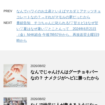
PREV
なんでハワイのお土産といえばマカダミアナッツチョ
コレートなの？→それがマモルの夢だったから
NEXT
番組告知 チコちゃんに叱られる!▽甘エビはなぜ甘
い▽夏はなぜ暑い▽とことんって 2024年6月21日
（金）NHK総合 午後7時57分から、再放送翌土曜日9
時から
2026/08/02
なんでじゃんけんはグーチョキパー
なの？ ナメクジがヘビに勝ったから
2026/08/02