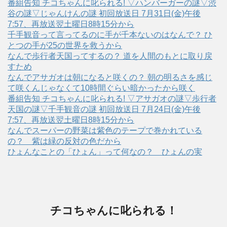
番組告知 チコちゃんに叱られる! ▽ハンバーガーの謎▽渋
谷の謎▽じゃんけんの謎 初回放送日 7月31日(金)午後
7:57、再放送翌土曜日8時15分から
千手観音って言ってるのに手が千本ないのはなんで？ ひ
とつの手が25の世界を救うから
なんで歩行者天国ってするの？ 道を人間のもとに取り戻
すため
なんでアサガオは朝になると咲くの？ 朝の明るさを感じ
て咲くんじゃなくて10時間ぐらい暗かったから咲く
番組告知 チコちゃんに叱られる! ▽アサガオの謎▽歩行者
天国の謎▽千手観音の謎 初回放送日 7月24日(金)午後
7:57、再放送翌土曜日8時15分から
なんでスーパーの野菜は紫色のテープで巻かれている
の？ 紫は緑の反対の色だから
ひょんなことの「ひょん」って何なの？ ひょんの実
チコちゃんに叱られる！