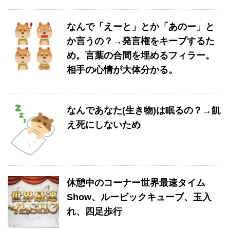
なんで「えーと」とか「あのー」と
か言うの？→発言権をキープするた
め。言葉の合間を埋めるフィラー。
相手の心情が大体分かる。
なんであなた(生き物)は眠るの？→飢
え死にしないため
休憩中のコーナー世界最速タイム
Show、ルービックキューブ、玉入
れ、四足歩行