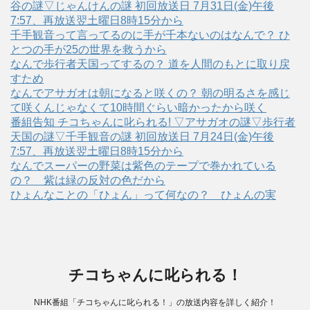
谷の謎▽じゃんけんの謎 初回放送日 7月31日(金)午後
7:57、再放送翌土曜日8時15分から
千手観音って言ってるのに手が千本ないのはなんで？ ひ
とつの手が25の世界を救うから
なんで歩行者天国ってするの？ 道を人間のもとに取り戻
すため
なんでアサガオは朝になると咲くの？ 朝の明るさを感じ
て咲くんじゃなくて10時間ぐらい暗かったから咲く
番組告知 チコちゃんに叱られる! ▽アサガオの謎▽歩行者
天国の謎▽千手観音の謎 初回放送日 7月24日(金)午後
7:57、再放送翌土曜日8時15分から
なんでスーパーの野菜は紫色のテープで巻かれている
の？ 紫は緑の反対の色だから
ひょんなことの「ひょん」って何なの？ ひょんの実
チコちゃんに叱られる！
NHK番組「チコちゃんに叱られる！」の放送内容を詳しく紹介！