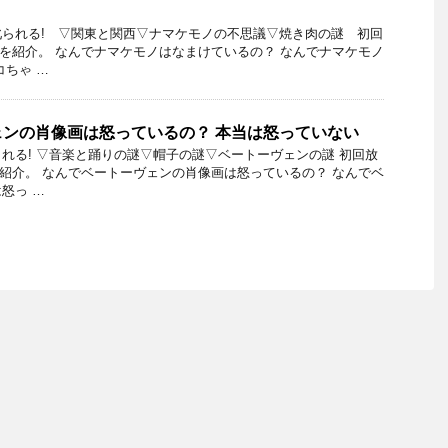
られる! ▽関東と関西▽ナマケモノの不思議▽焼き肉の謎 初回
0日を紹介。 なんでナマケモノはなまけているの？ なんでナマケモノ
コちゃ …
ンの肖像画は怒っているの？ 本当は怒っていない
れる! ▽音楽と踊りの謎▽帽子の謎▽ベートーヴェンの謎 初回放
日を紹介。 なんでベートーヴェンの肖像画は怒っているの？ なんでベ
怒っ …