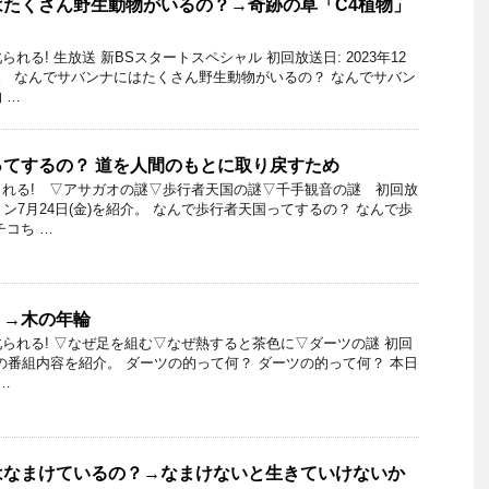
たくさん野生動物がいるの？→奇跡の草「C4植物」
れる! 生放送 新BSスタートスペシャル 初回放送日: 2023年12
。 なんでサバンナにはたくさん野生動物がいるの？ なんでサバン
 …
てするの？ 道を人間のもとに取り戻すため
れる! ▽アサガオの謎▽歩行者天国の謎▽千手観音の謎 初回放
ン7月24日(金)を紹介。 なんで歩行者天国ってするの？ なんで歩
チコち …
？→木の年輪
られる! ▽なぜ足を組む▽なぜ熱すると茶色に▽ダーツの謎 初回
月9日の番組内容を紹介。 ダーツの的って何？ ダーツの的って何？ 本日
…
はなまけているの？→なまけないと生きていけないか