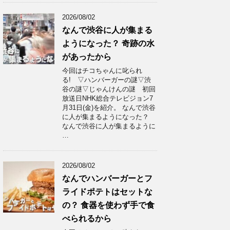
2026/08/02
なんで渋谷に人が集まる
ようになった？ 奇跡の水
があったから
今回はチコちゃんに叱られ
る! ▽ハンバーガーの謎▽渋
谷の謎▽じゃんけんの謎 初回
放送日NHK総合テレビジョン7
月31日(金)を紹介。 なんで渋谷
に人が集まるようになった？
なんで渋谷に人が集まるように
…
2026/08/02
なんでハンバーガーとフ
ライドポテトはセットな
の？ 食器を使わず手で食
べられるから