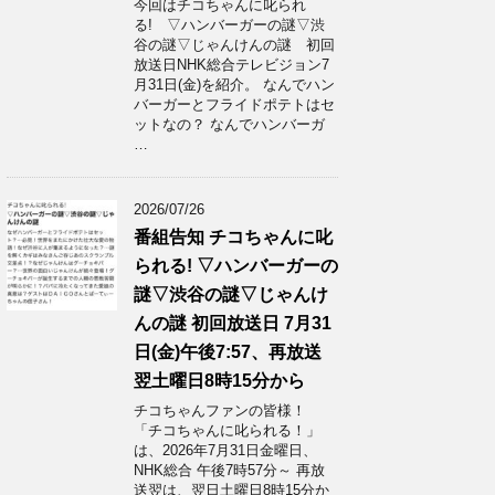
今回はチコちゃんに叱られ
る! ▽ハンバーガーの謎▽渋
谷の謎▽じゃんけんの謎 初回
放送日NHK総合テレビジョン7
月31日(金)を紹介。 なんでハン
バーガーとフライドポテトはセ
ットなの？ なんでハンバーガ
…
2026/07/26
番組告知 チコちゃんに叱
られる! ▽ハンバーガーの
謎▽渋谷の謎▽じゃんけ
んの謎 初回放送日 7月31
日(金)午後7:57、再放送
翌土曜日8時15分から
チコちゃんファンの皆様！
「チコちゃんに叱られる！」​
は、2026年7月31日金曜日、
NHK総合 午後7時57分～ 再放
送翌は、翌日土曜日8時15分か