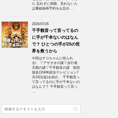
ら 忘れずに視聴、見れない人
は番組録画予約をお忘れ …
2026/07/26
千手観音って言ってるの
に手が千本ないのはなん
で？ ひとつの手が25の世
界を救うから
今回はチコちゃんに叱られ
る! ▽アサガオの謎▽歩行者
天国の謎▽千手観音の謎 初回
放送日NHK総合テレビジョン7
月24日(金)を紹介。 千手観音っ
て言ってるのに手が千本ないの
はなんで？ 千手観音って言っ
…