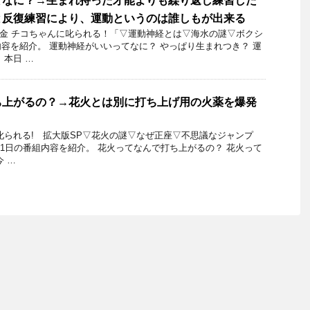
てなに？→生まれ持った才能よりも繰り返し練習した
と反復練習により、運動というのは誰しもが出来る
16日金 チコちゃんに叱られる！「▽運動神経とは▽海水の謎▽ボクシ
容を紹介。 運動神経がいいってなに？ やっぱり生まれつき？ 運
 本日 …
ち上がるの？→花火とは別に打ち上げ用の火薬を爆発
叱られる! 拡大版SP▽花火の謎▽なぜ正座▽不思議なジャンプ
8月11日の番組内容を紹介。 花火ってなんで打ち上がるの？ 花火って
 …