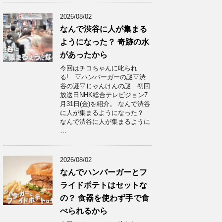
2026/08/02
なんで渋谷に人が集まる
ようになった？ 奇跡の水
があったから
今回はチコちゃんに叱られ
る! ▽ハンバーガーの謎▽渋
谷の謎▽じゃんけんの謎 初回
放送日NHK総合テレビジョン7
月31日(金)を紹介。 なんで渋谷
に人が集まるようになった？
なんで渋谷に人が集まるように
…
2026/08/02
なんでハンバーガーとフ
ライドポテトはセットな
の？ 食器を使わず手で食
べられるから