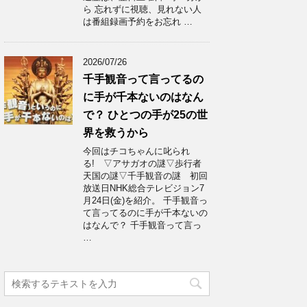
ら 忘れずに視聴、見れない人
は番組録画予約をお忘れ …
2026/07/26
千手観音って言ってるの
に手が千本ないのはなん
で？ ひとつの手が25の世
界を救うから
今回はチコちゃんに叱られ
る! ▽アサガオの謎▽歩行者
天国の謎▽千手観音の謎 初回
放送日NHK総合テレビジョン7
月24日(金)を紹介。 千手観音っ
て言ってるのに手が千本ないの
はなんで？ 千手観音って言っ
…