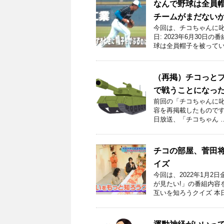
なんで野球は全員
チームがまだない
今回は、チコちゃんに叱
日: 2023年6月30
球は全員帽子を被ってい
（再掲）チコっとブ
で戦うことになった
前回の「チコちゃんに叱ら
容を再掲載したものです。
日放送、「チコちゃん 
チコの部屋、菅田
イズ
今回は、2022年1月2
が見たい!」の番組内容
互いを知ろうクイズ 本日