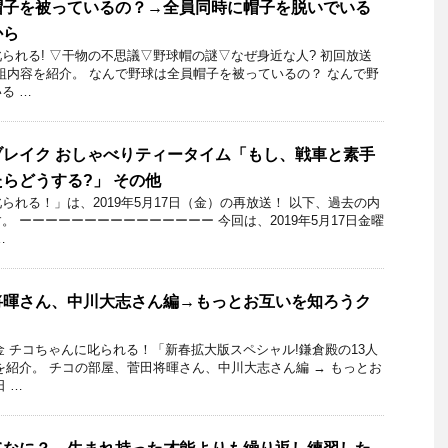
帽子を被っているの？→全員同時に帽子を脱いでいる
から
られる! ▽干物の不思議▽野球帽の謎▽なぜ身近な人? 初回放送
日の番組内容を紹介。 なんで野球は全員帽子を被っているの？ なんで野
る …
レイク おしゃべりティータイム「もし、戦車と素手
らどうする?」 その他
れる！」​は、2019年5月17日（金）の再放送！ 以下、過去の内
 ーーーーーーーーーーーーーーー 今回は、2019年5月17日金曜
…
将暉さん、中川大志さん編→もっとお互いを知ろうク
日金 チコちゃんに叱られる！「新春拡大版スペシャル!鎌倉殿の13人
を紹介。 チコの部屋、菅田将暉さん、中川大志さん編 → もっとお
 …