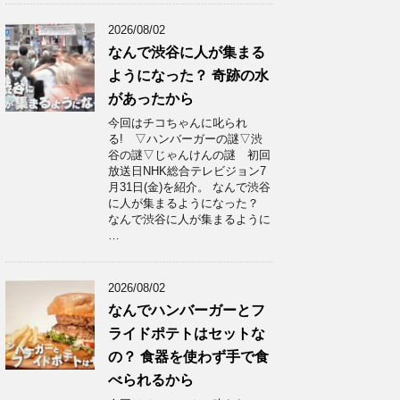
2026/08/02
なんで渋谷に人が集まる
ようになった？ 奇跡の水
があったから
今回はチコちゃんに叱られ
る! ▽ハンバーガーの謎▽渋
谷の謎▽じゃんけんの謎 初回
放送日NHK総合テレビジョン7
月31日(金)を紹介。 なんで渋谷
に人が集まるようになった？
なんで渋谷に人が集まるように
…
2026/08/02
なんでハンバーガーとフ
ライドポテトはセットな
の？ 食器を使わず手で食
べられるから