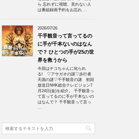
ら 忘れずに視聴、見れない人
は番組録画予約をお忘れ …
2026/07/26
千手観音って言ってるの
に手が千本ないのはなん
で？ ひとつの手が25の世
界を救うから
今回はチコちゃんに叱られ
る! ▽アサガオの謎▽歩行者
天国の謎▽千手観音の謎 初回
放送日NHK総合テレビジョン7
月24日(金)を紹介。 千手観音っ
て言ってるのに手が千本ないの
はなんで？ 千手観音って言っ
…