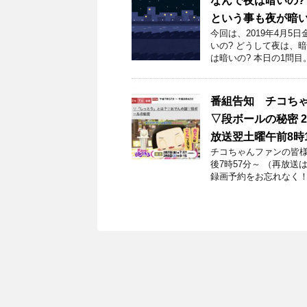
なんで夜は暗いの
という事も夜が暗
今回は、2019年4月
いの? どうして夜は、
は暗いの? 本日の1問目。
番組告知 チコち
▽段ボールの秘密 2
放送翌土曜午前8時
チコちゃんファンの皆様！
後7時57分～ （再放送
録画予約をお忘れなく！