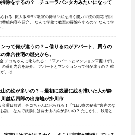
の掃除をするの？→チューラパンタカみたいになって
られる! 拡大版SP!▽教室の掃除▽絵を描く能力▽桜の開花 初回
12日の番組内容を紹介。 なんで学校で教室の掃除をするの？ なんで学
 …
ョンって何が違うの？→借りるのがアパート、買うの
本の集合住宅の歴史から。
21日金 チコちゃんに叱られる！「▽アパートとマンション▽握りずし
」の番組内容を紹介。 アパートとマンションって何が違うの？ 確
が、は …
士山の絵が多いの？→最初に銭湯に絵を描いた人が静
。川越広四郎の出身地が掛川市
13日金曜日放送、チコちゃんに叱られる！「“1日3食の秘密”“裏声のな
」のお話。 なんで銭湯には富士山の絵が多いの？ たしかに、銭湯と
…