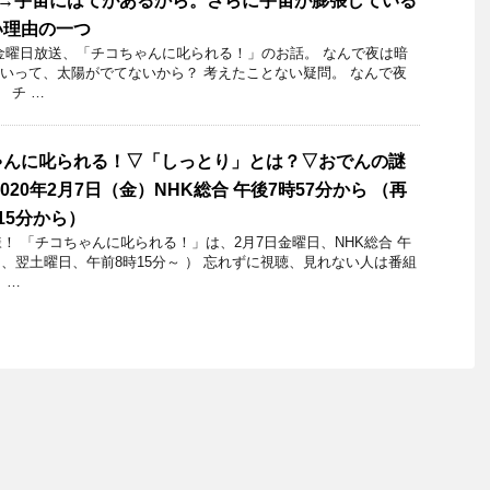
?→宇宙にはてがあるから。さらに宇宙が膨張している
い理由の一つ
5日金曜日放送、「チコちゃんに叱られる！」のお話。 なんで夜は暗
暗いって、太陽がでてないから？ 考えたことない疑問。 なんで夜
 チ …
ゃんに叱られる！▽「しっとり」とは？▽おでんの謎
020年2月7日（金）NHK総合 午後7時57分から （再
15分から）
 「チコちゃんに叱られる！」​は、2月7日金曜日、NHK総合 午
は、翌土曜日、午前8時15分～ ） 忘れずに視聴、見れない人は番組
 …