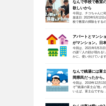
なんで学校で教室
欲しいから
今回は、チコちゃんに叱
放送日: 2023年5月
校で教室の掃除をするの
アパートとマンシ
がマンション。日
今回は、2021年5月
の謎▽人の顔が現れる!
かに、使い分けています
なんで銭湯には富
岡県民だったから
今回は、2019年12月
ぞ”“銭湯の富士山”他
いえば、富士山ですね 