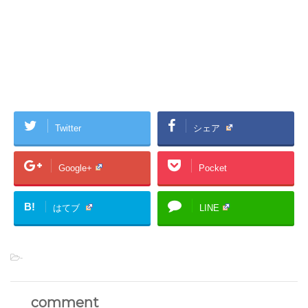
Twitter
シェア
Google+
Pocket
B!
はてブ
LINE
-
comment