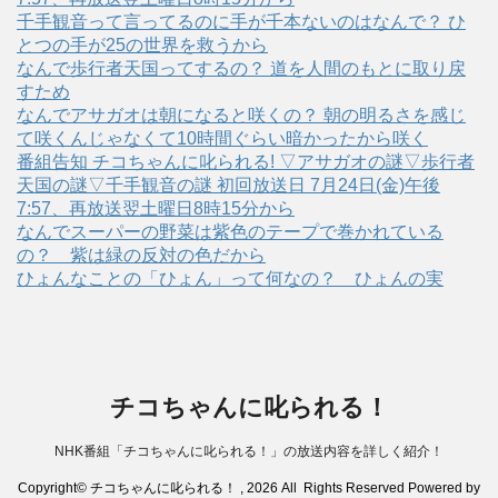
千手観音って言ってるのに手が千本ないのはなんで？ ひ
とつの手が25の世界を救うから
なんで歩行者天国ってするの？ 道を人間のもとに取り戻
すため
なんでアサガオは朝になると咲くの？ 朝の明るさを感じ
て咲くんじゃなくて10時間ぐらい暗かったから咲く
番組告知 チコちゃんに叱られる! ▽アサガオの謎▽歩行者
天国の謎▽千手観音の謎 初回放送日 7月24日(金)午後
7:57、再放送翌土曜日8時15分から
なんでスーパーの野菜は紫色のテープで巻かれている
の？ 紫は緑の反対の色だから
ひょんなことの「ひょん」って何なの？ ひょんの実
チコちゃんに叱られる！
NHK番組「チコちゃんに叱られる！」の放送内容を詳しく紹介！
Copyright© チコちゃんに叱られる！ , 2026 All Rights Reserved Powered by