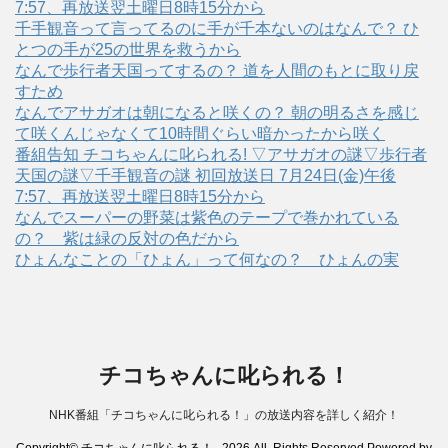
7:57、再放送翌土曜日8時15分から
千手観音って言ってるのに手が千本ないのはなんで？ ひ
とつの手が25の世界を救うから
なんで歩行者天国ってするの？ 道を人間のもとに取り戻
すため
なんでアサガオは朝になると咲くの？ 朝の明るさを感じ
て咲くんじゃなくて10時間ぐらい暗かったから咲く
番組告知 チコちゃんに叱られる! ▽アサガオの謎▽歩行者
天国の謎▽千手観音の謎 初回放送日 7月24日(金)午後
7:57、再放送翌土曜日8時15分から
なんでスーパーの野菜は紫色のテープで巻かれている
の？ 紫は緑の反対の色だから
ひょんなことの「ひょん」って何なの？ ひょんの実
チコちゃんに叱られる！
NHK番組「チコちゃんに叱られる！」の放送内容を詳しく紹介！