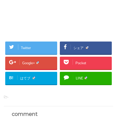
Twitter
シェア
Google+
Pocket
B!
はてブ
LINE
-
comment