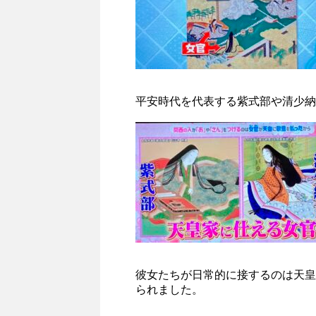
平安時代を代表する紫式部や清少納
彼女たちが日常的に接するのは天皇
られました。