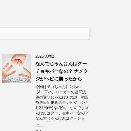
2026/08/02
なんでじゃんけんはグー
チョキパーなの？ ナメク
ジがヘビに勝ったから
今回はチコちゃんに叱られ
る! ▽ハンバーガーの謎▽渋
谷の謎▽じゃんけんの謎 初回
放送日NHK総合テレビジョン7
月31日(金)を紹介。 なんでじゃ
んけんはグーチョキパーなの？
なんでじゃんけんはグーチョ
…