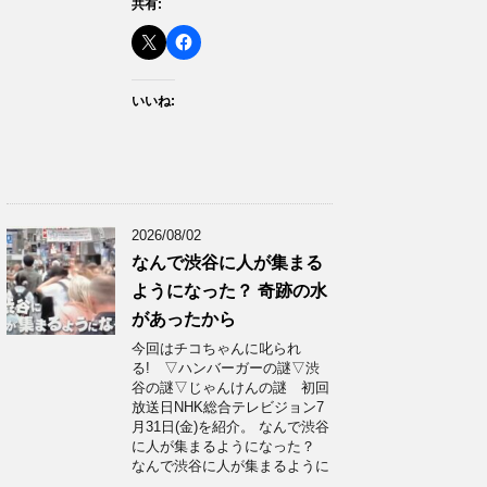
共有:
いいね:
2026/08/02
なんで渋谷に人が集まる
ようになった？ 奇跡の水
があったから
今回はチコちゃんに叱られ
る! ▽ハンバーガーの謎▽渋
谷の謎▽じゃんけんの謎 初回
放送日NHK総合テレビジョン7
月31日(金)を紹介。 なんで渋谷
に人が集まるようになった？
なんで渋谷に人が集まるように
…