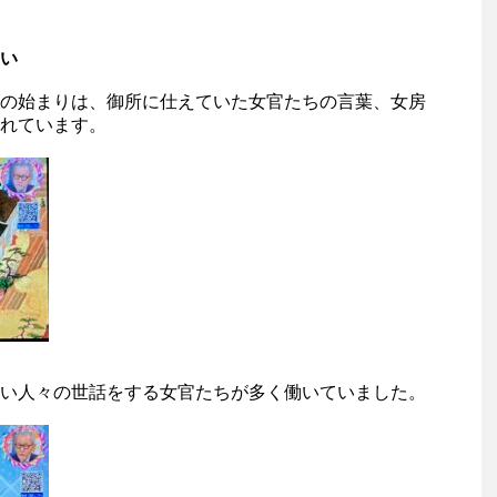
い
の始まりは、御所に仕えていた女官たちの言葉、女房
れています。
い人々の世話をする女官たちが多く働いていました。