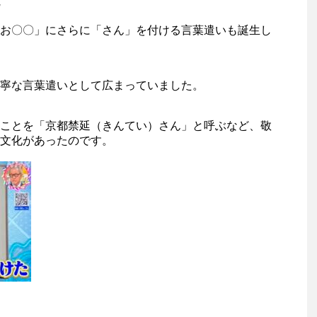
お〇〇」にさらに「さん」を付ける言葉遣いも誕生し
寧な言葉遣いとして広まっていました。
ことを「京都禁延（きんてい）さん」と呼ぶなど、敬
文化があったのです。