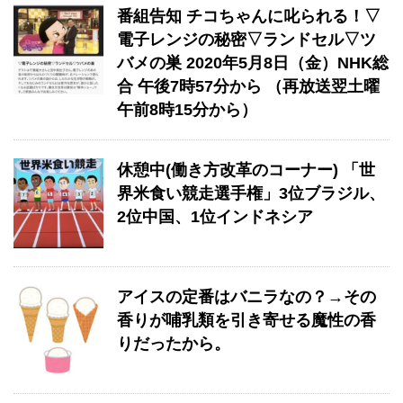
番組告知 チコちゃんに叱られる！▽
電子レンジの秘密▽ランドセル▽ツ
バメの巣 2020年5月8日（金）NHK総
合 午後7時57分から （再放送翌土曜
午前8時15分から）
休憩中(働き方改革のコーナー) 「世
界米食い競走選手権」3位ブラジル、
2位中国、1位インドネシア
アイスの定番はバニラなの？→その
香りが哺乳類を引き寄せる魔性の香
りだったから。