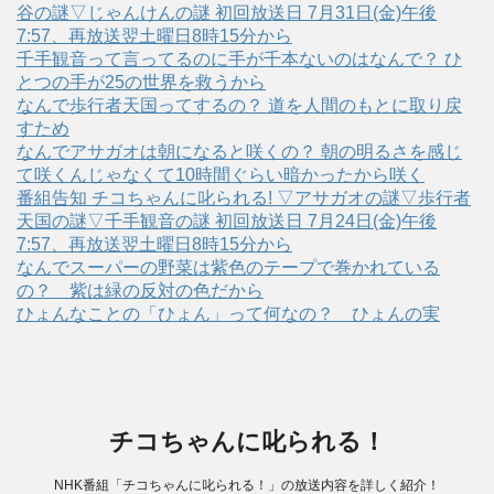
谷の謎▽じゃんけんの謎 初回放送日 7月31日(金)午後
7:57、再放送翌土曜日8時15分から
千手観音って言ってるのに手が千本ないのはなんで？ ひ
とつの手が25の世界を救うから
なんで歩行者天国ってするの？ 道を人間のもとに取り戻
すため
なんでアサガオは朝になると咲くの？ 朝の明るさを感じ
て咲くんじゃなくて10時間ぐらい暗かったから咲く
番組告知 チコちゃんに叱られる! ▽アサガオの謎▽歩行者
天国の謎▽千手観音の謎 初回放送日 7月24日(金)午後
7:57、再放送翌土曜日8時15分から
なんでスーパーの野菜は紫色のテープで巻かれている
の？ 紫は緑の反対の色だから
ひょんなことの「ひょん」って何なの？ ひょんの実
チコちゃんに叱られる！
NHK番組「チコちゃんに叱られる！」の放送内容を詳しく紹介！