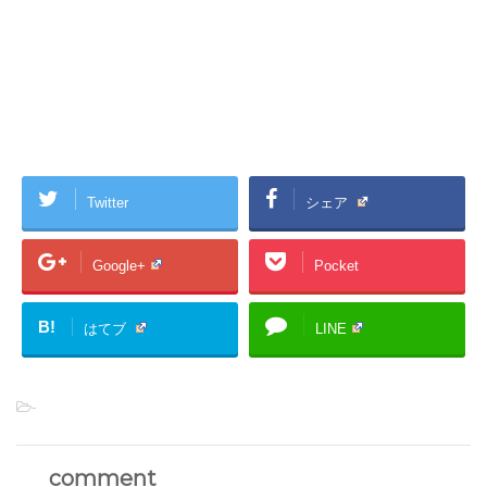
Twitter
シェア
Google+
Pocket
B!
はてブ
LINE
-
comment