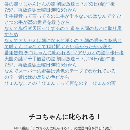
谷の謎▽じゃんけんの謎 初回放送日 7月31日(金)午後
7:57、再放送翌土曜日8時15分から
千手観音って言ってるのに手が千本ないのはなんで？ ひ
とつの手が25の世界を救うから
なんで歩行者天国ってするの？ 道を人間のもとに取り戻
すため
なんでアサガオは朝になると咲くの？ 朝の明るさを感じ
て咲くんじゃなくて10時間ぐらい暗かったから咲く
番組告知 チコちゃんに叱られる! ▽アサガオの謎▽歩行者
天国の謎▽千手観音の謎 初回放送日 7月24日(金)午後
7:57、再放送翌土曜日8時15分から
なんでスーパーの野菜は紫色のテープで巻かれている
の？ 紫は緑の反対の色だから
ひょんなことの「ひょん」って何なの？ ひょんの実
チコちゃんに叱られる！
NHK番組「チコちゃんに叱られる！」の放送内容を詳しく紹介！