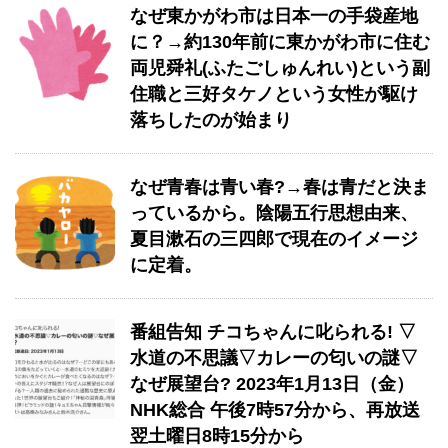
なぜ東かがわ市は日本一の手袋産地
に？→約130年前に東かがわ市に住む
両児舜礼(ふたごしゅんれい)という副
住職と三好タケノという女性が駆け
落ちしたのが始まり
なぜ青春は青い春?→春は青だと決ま
っているから。陰陽五行思想由来、
夏目漱石の三四郎で現在のイメージ
に定着。
番組告知 チコちゃんに叱られる! ▽
水道の不思議▽カレーの匂いの謎▽
なぜ展望台? 2023年1月13日（金）
NHK総合 午後7時57分から、再放送
翌土曜日8時15分から