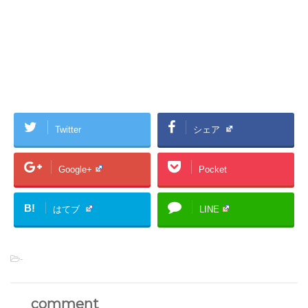
Twitter
シェア
Google+
Pocket
B!
はてブ
LINE
-
comment