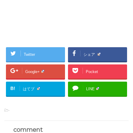
Twitter
シェア
Google+
Pocket
B!
はてブ
LINE
-
comment