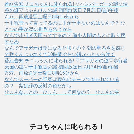
番組告知 チコちゃんに叱られる! ▽ハンバーガーの謎▽渋
谷の謎▽じゃんけんの謎 初回放送日 7月31日(金)午後
7:57、再放送翌土曜日8時15分から
千手観音って言ってるのに手が千本ないのはなんで？ ひ
とつの手が25の世界を救うから
なんで歩行者天国ってするの？ 道を人間のもとに取り戻
すため
なんでアサガオは朝になると咲くの？ 朝の明るさを感じ
て咲くんじゃなくて10時間ぐらい暗かったから咲く
番組告知 チコちゃんに叱られる! ▽アサガオの謎▽歩行者
天国の謎▽千手観音の謎 初回放送日 7月24日(金)午後
7:57、再放送翌土曜日8時15分から
なんでスーパーの野菜は紫色のテープで巻かれている
の？ 紫は緑の反対の色だから
ひょんなことの「ひょん」って何なの？ ひょんの実
チコちゃんに叱られる！