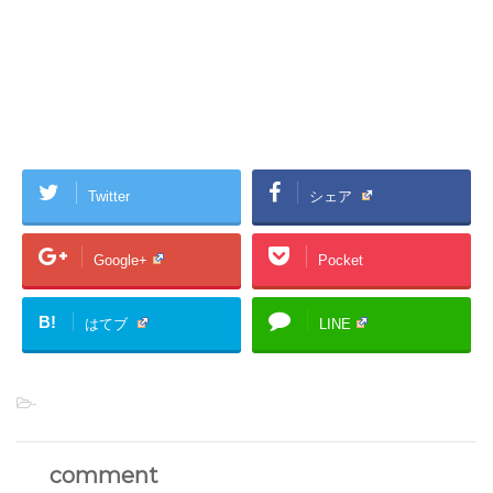
Twitter
シェア
Google+
Pocket
B!
はてブ
LINE
-
comment