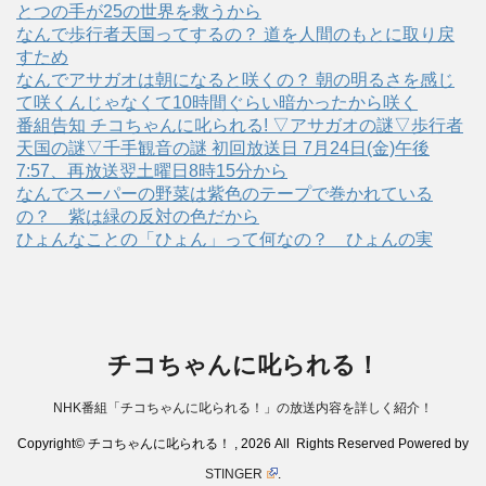
とつの手が25の世界を救うから
なんで歩行者天国ってするの？ 道を人間のもとに取り戻
すため
なんでアサガオは朝になると咲くの？ 朝の明るさを感じ
て咲くんじゃなくて10時間ぐらい暗かったから咲く
番組告知 チコちゃんに叱られる! ▽アサガオの謎▽歩行者
天国の謎▽千手観音の謎 初回放送日 7月24日(金)午後
7:57、再放送翌土曜日8時15分から
なんでスーパーの野菜は紫色のテープで巻かれている
の？ 紫は緑の反対の色だから
ひょんなことの「ひょん」って何なの？ ひょんの実
チコちゃんに叱られる！
NHK番組「チコちゃんに叱られる！」の放送内容を詳しく紹介！
Copyright© チコちゃんに叱られる！ , 2026 All Rights Reserved Powered by
STINGER
.