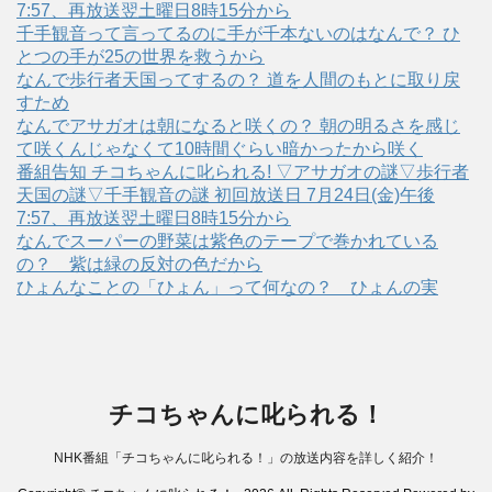
7:57、再放送翌土曜日8時15分から
千手観音って言ってるのに手が千本ないのはなんで？ ひ
とつの手が25の世界を救うから
なんで歩行者天国ってするの？ 道を人間のもとに取り戻
すため
なんでアサガオは朝になると咲くの？ 朝の明るさを感じ
て咲くんじゃなくて10時間ぐらい暗かったから咲く
番組告知 チコちゃんに叱られる! ▽アサガオの謎▽歩行者
天国の謎▽千手観音の謎 初回放送日 7月24日(金)午後
7:57、再放送翌土曜日8時15分から
なんでスーパーの野菜は紫色のテープで巻かれている
の？ 紫は緑の反対の色だから
ひょんなことの「ひょん」って何なの？ ひょんの実
チコちゃんに叱られる！
NHK番組「チコちゃんに叱られる！」の放送内容を詳しく紹介！