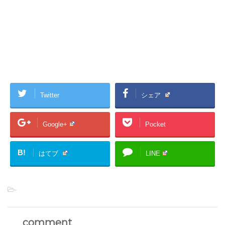
Twitter
シェア
Google+
Pocket
B!
はてブ
LINE
-
comment