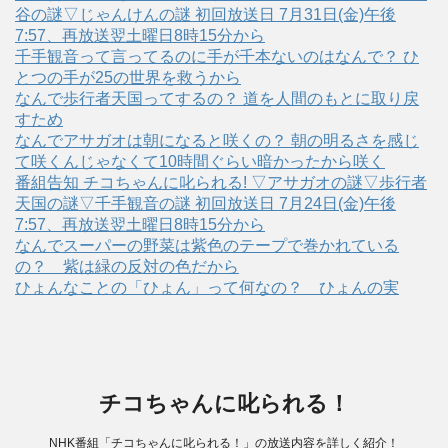
谷の謎▽じゃんけんの謎 初回放送日 7月31日(金)午後
7:57、再放送翌土曜日8時15分から
千手観音って言ってるのに手が千本ないのはなんで？ ひ
とつの手が25の世界を救うから
なんで歩行者天国ってするの？ 道を人間のもとに取り戻
すため
なんでアサガオは朝になると咲くの？ 朝の明るさを感じ
て咲くんじゃなくて10時間ぐらい暗かったから咲く
番組告知 チコちゃんに叱られる! ▽アサガオの謎▽歩行者
天国の謎▽千手観音の謎 初回放送日 7月24日(金)午後
7:57、再放送翌土曜日8時15分から
なんでスーパーの野菜は紫色のテープで巻かれている
の？ 紫は緑の反対の色だから
ひょんなことの「ひょん」って何なの？ ひょんの実
チコちゃんに叱られる！
NHK番組「チコちゃんに叱られる！」の放送内容を詳しく紹介！