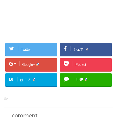
Twitter
シェア
Google+
Pocket
B!
はてブ
LINE
-
comment