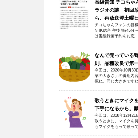
番組告知 チコちゃ
ラジオの謎 初回放送
ら、再放送翌土曜日
チコちゃんファンの皆様！
NHK総合 午後7時45
は番組録画予約をお忘 
なんで売っている野
則、品種改良で第
今回は、2020年10月
菜の大きさ」の番組内容
概ね、同じ大きさですね
歌うときにマイク
下手になるから。
今回は、2018年12
歌うときに、マイクを持
もマイクをもって歌って