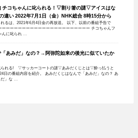
 チコちゃんに叱られる！▽割り箸の謎▽アイスはな
違い 2022年7月1日（金）NHK総合 8時15分から
れるは、2021年6月4日金の再放送。 以下、以前の番組予告で
ーーーーーーーーーーーーーーーーーーーーーーー チコちゃんフ
ゃんに叱られ …
で「あみだ」なの？→阿弥陀如来の後光に似ていたか
叱られる! ▽サッカーコートの謎▽あみだくじとは▽酔っ払うと
月24日の番組内容を紹介。 あみだくじはなんで「あみだ」なの？ あ
だ」な …