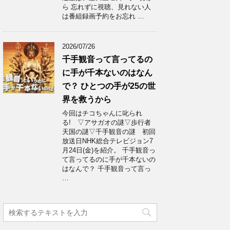
ら 忘れずに視聴、見れない人
は番組録画予約をお忘れ …
2026/07/26
千手観音って言ってるの
に手が千本ないのはなん
で？ ひとつの手が25の世
界を救うから
今回はチコちゃんに叱られ
る! ▽アサガオの謎▽歩行者
天国の謎▽千手観音の謎 初回
放送日NHK総合テレビジョン7
月24日(金)を紹介。 千手観音っ
て言ってるのに手が千本ないの
はなんで？ 千手観音って言っ
…