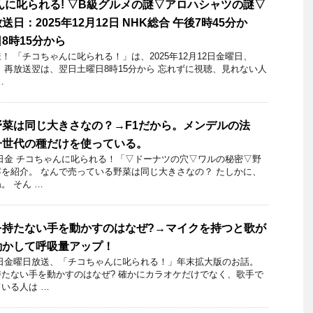
んに叱られる! ▽B級グルメの謎▽アロハシャツの謎▽
日：2025年12月12日 NHK総合 午後7時45分か
8時15分から
 「チコちゃんに叱られる！」​は、2025年12月12日金曜日、
分～ 再放送翌は、翌日土曜日8時15分から 忘れずに視聴、見れない人
…
菜は同じ大きさなの？→F1だから。メンデルの法
一世代の種だけを使っている。
30日金 チコちゃんに叱られる！「▽ドーナツの穴▽ワルの秘密▽野
を紹介。 なんで売っている野菜は同じ大きさなの？ たしかに、
。 そん …
を持たない手を動かすのはなぜ?→マイクを持つと歌が
動かして呼吸量アップ！
月21日金曜日放送、「チコちゃんに叱られる！」年末拡大版のお話。
たない手を動かすのはなぜ? 確かにカラオケだけでなく、歌手で
いる人は …