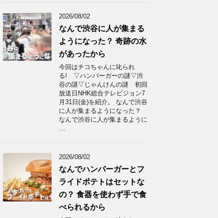
2026/08/02
なんで渋谷に人が集まる
ようになった？ 奇跡の水
があったから
今回はチコちゃんに叱られ
る! ▽ハンバーガーの謎▽渋
谷の謎▽じゃんけんの謎 初回
放送日NHK総合テレビジョン7
月31日(金)を紹介。 なんで渋谷
に人が集まるようになった？
なんで渋谷に人が集まるように
…
2026/08/02
なんでハンバーガーとフ
ライドポテトはセットな
の？ 食器を使わず手で食
べられるから