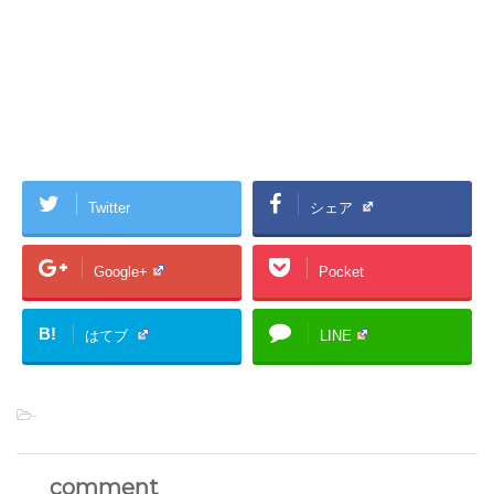
Twitter
シェア
Google+
Pocket
B!
はてブ
LINE
-
comment