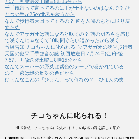
7:57、再放送翌土曜日8時15分から
千手観音って言ってるのに手が千本ないのはなんで？ ひ
とつの手が25の世界を救うから
なんで歩行者天国ってするの？ 道を人間のもとに取り戻
すため
なんでアサガオは朝になると咲くの？ 朝の明るさを感じ
て咲くんじゃなくて10時間ぐらい暗かったから咲く
番組告知 チコちゃんに叱られる! ▽アサガオの謎▽歩行者
天国の謎▽千手観音の謎 初回放送日 7月24日(金)午後
7:57、再放送翌土曜日8時15分から
なんでスーパーの野菜は紫色のテープで巻かれている
の？ 紫は緑の反対の色だから
ひょんなことの「ひょん」って何なの？ ひょんの実
チコちゃんに叱られる！
NHK番組「チコちゃんに叱られる！」の放送内容を詳しく紹介！
Copyright© チコちゃんに叱られる！ , 2026 All Rights Reserved Powered by