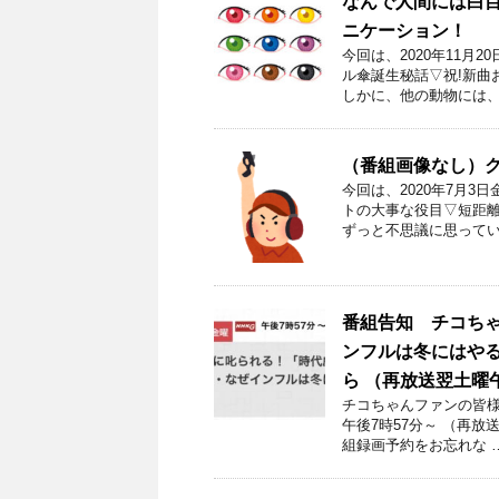
なんで人間には白
ニケーション！
今回は、2020年11月
ル傘誕生秘話▽祝!新曲
しかに、他の動物には、
（番組画像なし）
今回は、2020年7月
トの大事な役目▽短距離
ずっと不思議に思ってい
番組告知 チコち
ンフルは冬にはやる？
ら （再放送翌土曜
チコちゃんファンの皆様！
午後7時57分～ （再放
組録画予約をお忘れな 