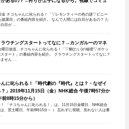
目があるの？→狩りが上手になるから。視線でコミュ
20日金 チコちゃんに叱られる！「▽レモンティーの色の謎▽ビニー
お披露目」の番組内容を紹介。 なんで人間には白目があるの？ た
白目が …
クラウチングスタートってなに？→カンガルーのマネ
3日金曜日放送、チコちゃんに叱られる！「▽鯛(たい)の秘密▽ポケッ
スタート」の番組内容を紹介。 クラウチングスタートってなに？
ません …
ゃんに叱られる！「時代劇の『時代』とは？・なぜイ
」2019年11月15日（金）NHK総合 午後7時57分か
午前8時15分から）
 「チコちゃんに叱られる！」​は、11月15日金曜日、NHK総合
送は、翌土曜日、午前8時15分～ ） 忘れずに視聴、見れない人は番
…