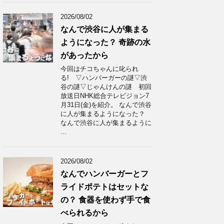
2026/08/02
なんで渋谷に人が集まる
ようになった？ 奇跡の水
があったから
今回はチコちゃんに叱られ
る! ▽ハンバーガーの謎▽渋
谷の謎▽じゃんけんの謎 初回
放送日NHK総合テレビジョン7
月31日(金)を紹介。 なんで渋谷
に人が集まるようになった？
なんで渋谷に人が集まるように
…
2026/08/02
なんでハンバーガーとフ
ライドポテトはセットな
の？ 食器を使わず手で食
べられるから