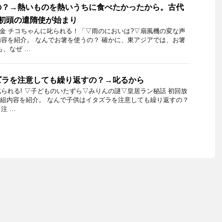
の？→熱いものを熱いうちに食べたかったから。古代
初頭の遣隋使が始まり
5日金 チコちゃんに叱られる！「▽雨のにおいは?▽扇風機の変な声
容を紹介。 なんでお箸を使うの？ 確かに、東アジアでは、お箸
も、なぜ …
ズラを注意しても繰り返すの？→叱るから
られる! ▽子どものいたずら▽みりんの謎▽皇居ラン秘話 初回放
日の番組内容を紹介。 なんで子供はイタズラを注意しても繰り返すの？
注 …