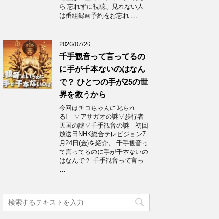
ら 忘れずに視聴、見れない人
は番組録画予約をお忘れ …
2026/07/26
千手観音って言ってるの
に手が千本ないのはなん
で？ ひとつの手が25の世
界を救うから
今回はチコちゃんに叱られ
る! ▽アサガオの謎▽歩行者
天国の謎▽千手観音の謎 初回
放送日NHK総合テレビジョン7
月24日(金)を紹介。 千手観音っ
て言ってるのに手が千本ないの
はなんで？ 千手観音って言っ
…