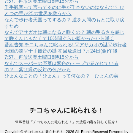
7:57、再放送翌土曜日8時15分から
千手観音って言ってるのに手が千本ないのはなんで？ ひ
とつの手が25の世界を救うから
なんで歩行者天国ってするの？ 道を人間のもとに取り戻
すため
なんでアサガオは朝になると咲くの？ 朝の明るさを感じ
て咲くんじゃなくて10時間ぐらい暗かったから咲く
番組告知 チコちゃんに叱られる! ▽アサガオの謎▽歩行者
天国の謎▽千手観音の謎 初回放送日 7月24日(金)午後
7:57、再放送翌土曜日8時15分から
なんでスーパーの野菜は紫色のテープで巻かれている
の？ 紫は緑の反対の色だから
ひょんなことの「ひょん」って何なの？ ひょんの実
チコちゃんに叱られる！
NHK番組「チコちゃんに叱られる！」の放送内容を詳しく紹介！
Copyright© チコちゃんに叱られる！ , 2026 All Rights Reserved Powered by