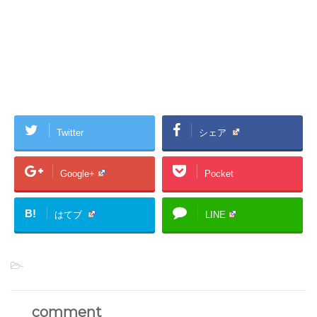
Twitter
シェア
Google+
Pocket
B!
はてブ
LINE
-
comment