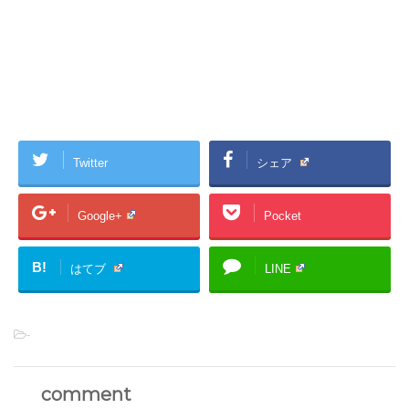
Twitter
シェア
Google+
Pocket
B!
はてブ
LINE
-
comment