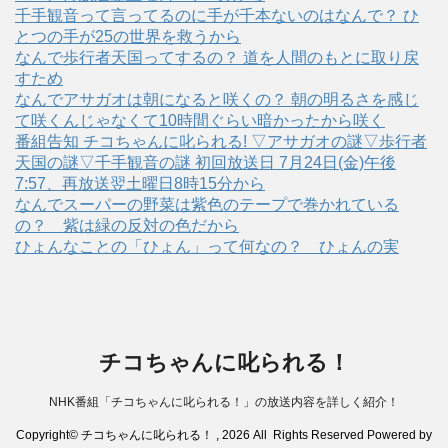
千手観音って言ってるのに手が千本ないのはなんで？ ひ
とつの手が25の世界を救うから
なんで歩行者天国ってするの？ 道を人間のもとに取り戻
すため
なんでアサガオは朝になると咲くの？ 朝の明るさを感じ
て咲くんじゃなくて10時間ぐらい暗かったから咲く
番組告知 チコちゃんに叱られる! ▽アサガオの謎▽歩行者
天国の謎▽千手観音の謎 初回放送日 7月24日(金)午後
7:57、再放送翌土曜日8時15分から
なんでスーパーの野菜は紫色のテープで巻かれている
の？ 紫は緑の反対の色だから
ひょんなことの「ひょん」って何なの？ ひょんの実
チコちゃんに叱られる！
NHK番組「チコちゃんに叱られる！」の放送内容を詳しく紹介！
Copyright© チコちゃんに叱られる！ , 2026 All Rights Reserved Powered by