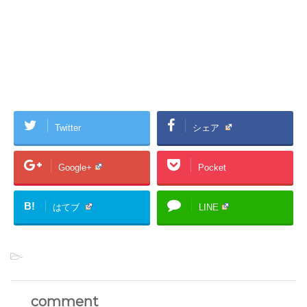
Twitter
シェア
Google+
Pocket
B!
はてブ
LINE
-
comment