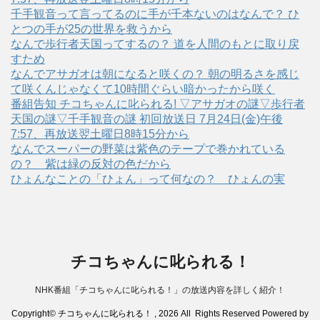
千手観音って言ってるのに手が千本ないのはなんで？ ひ
とつの手が25の世界を救うから
なんで歩行者天国ってするの？ 道を人間のもとに取り戻
すため
なんでアサガオは朝になると咲くの？ 朝の明るさを感じ
て咲くんじゃなくて10時間ぐらい暗かったから咲く
番組告知 チコちゃんに叱られる! ▽アサガオの謎▽歩行者
天国の謎▽千手観音の謎 初回放送日 7月24日(金)午後
7:57、再放送翌土曜日8時15分から
なんでスーパーの野菜は紫色のテープで巻かれている
の？ 紫は緑の反対の色だから
ひょんなことの「ひょん」って何なの？ ひょんの実
チコちゃんに叱られる！
NHK番組「チコちゃんに叱られる！」の放送内容を詳しく紹介！
Copyright© チコちゃんに叱られる！ , 2026 All Rights Reserved Powered by