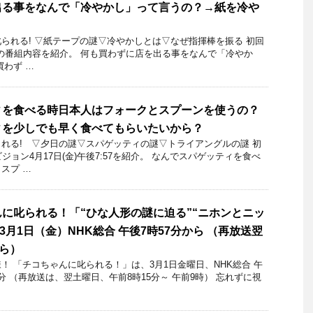
出る事をなんで「冷やかし」って言うの？→紙を冷や
られる! ▽紙テープの謎▽冷やかしとは▽なぜ指揮棒を振る 初回
16日の番組内容を紹介。 何も買わずに店を出る事をなんで「冷やか
買わず …
ィを食べる時日本人はフォークとスプーンを使うの？
ィを少しでも早く食べてもらいたいから？
れる! ▽夕日の謎▽スパゲッティの謎▽トライアングルの謎 初
ジョン4月17日(金)午後7:57を紹介。 なんでスパゲッティを食べ
スプ …
に叱られる！「“ひな人形の謎に迫る”“ニホンとニッ
年3月1日（金）NHK総合 午後7時57分から （再放送翌
から）
 「チコちゃんに叱られる！」​は、3月1日金曜日、NHK総合 午
42分 （再放送は、翌土曜日、午前8時15分～ 午前9時） 忘れずに視