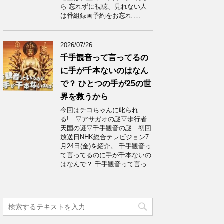
ら 忘れずに視聴、見れない人
は番組録画予約をお忘れ …
2026/07/26
千手観音って言ってるの
に手が千本ないのはなん
で？ ひとつの手が25の世
界を救うから
今回はチコちゃんに叱られ
る! ▽アサガオの謎▽歩行者
天国の謎▽千手観音の謎 初回
放送日NHK総合テレビジョン7
月24日(金)を紹介。 千手観音っ
て言ってるのに手が千本ないの
はなんで？ 千手観音って言っ
…