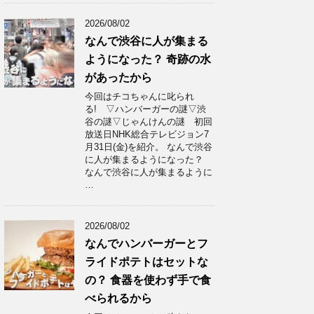
2026/08/02
なんで渋谷に人が集まる
ようになった？ 奇跡の水
があったから
今回はチコちゃんに叱られ
る! ▽ハンバーガーの謎▽渋
谷の謎▽じゃんけんの謎 初回
放送日NHK総合テレビジョン7
月31日(金)を紹介。 なんで渋谷
に人が集まるようになった？
なんで渋谷に人が集まるように
…
2026/08/02
なんでハンバーガーとフ
ライドポテトはセットな
の？ 食器を使わず手で食
べられるから