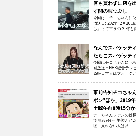
何も買わずに店を
す間の暇つぶし
今回は、チコちゃんに叱
放送日: 2024年2月
し」って言うの？ 何も
なんでスパゲッテ
たらこスパゲッテ
今回はチコちゃんに叱ら
回放送日NHK総合テレビ
る時日本人はフォークと
事前告知チコちゃん
ポン”ほか」2019
土曜午前8時15分
チコちゃんファンの皆様！
後7時57分～ 午後8時
聴、見れない人は番 …