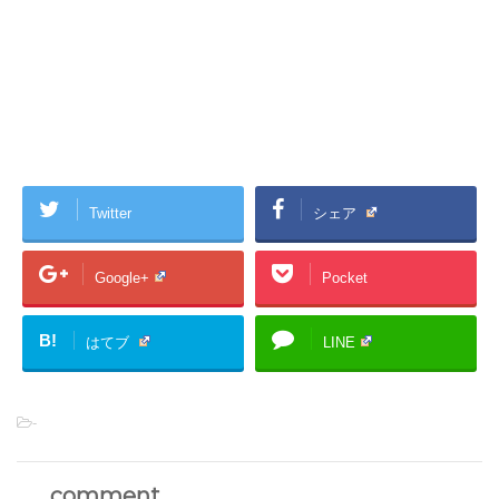
Twitter
シェア
Google+
Pocket
B!
はてブ
LINE
-
comment