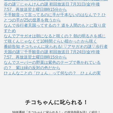
谷の謎▽じゃんけんの謎 初回放送日 7月31日(金)午後
7:57、再放送翌土曜日8時15分から
千手観音って言ってるのに手が千本ないのはなんで？ ひ
とつの手が25の世界を救うから
なんで歩行者天国ってするの？ 道を人間のもとに取り戻
すため
なんでアサガオは朝になると咲くの？ 朝の明るさを感じ
て咲くんじゃなくて10時間ぐらい暗かったから咲く
番組告知 チコちゃんに叱られる! ▽アサガオの謎▽歩行者
天国の謎▽千手観音の謎 初回放送日 7月24日(金)午後
7:57、再放送翌土曜日8時15分から
なんでスーパーの野菜は紫色のテープで巻かれている
の？ 紫は緑の反対の色だから
ひょんなことの「ひょん」って何なの？ ひょんの実
チコちゃんに叱られる！
NHK番組「チコちゃんに叱られる！」の放送内容を詳しく紹介！