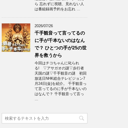
ら 忘れずに視聴、見れない人
は番組録画予約をお忘れ …
2026/07/26
千手観音って言ってるの
に手が千本ないのはなん
で？ ひとつの手が25の世
界を救うから
今回はチコちゃんに叱られ
る! ▽アサガオの謎▽歩行者
天国の謎▽千手観音の謎 初回
放送日NHK総合テレビジョン7
月24日(金)を紹介。 千手観音っ
て言ってるのに手が千本ないの
はなんで？ 千手観音って言っ
…