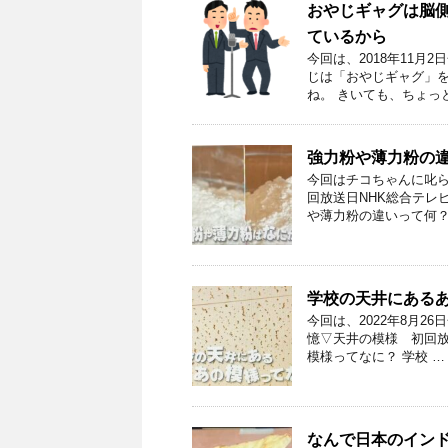
おやじギャグは脳
ているから
今回は、2018年11
じは「おやじギャグ」を
ね。 きいても、ちょっ
強力粉や薄力粉の
今回はチコちゃんに叱ら
回放送日NHK総合テレビ
や薄力粉の違いって何？
学校の天井にある
今回は、2022年8月2
憶▽天井の模様 初回放送
模様ってなに？ 学校 …
なんで日本のイン