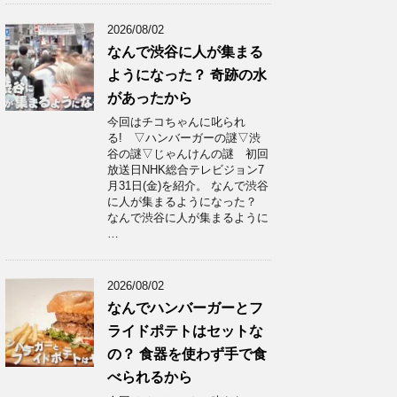
2026/08/02
なんで渋谷に人が集まる
ようになった？ 奇跡の水
があったから
今回はチコちゃんに叱られ
る! ▽ハンバーガーの謎▽渋
谷の謎▽じゃんけんの謎 初回
放送日NHK総合テレビジョン7
月31日(金)を紹介。 なんで渋谷
に人が集まるようになった？
なんで渋谷に人が集まるように
…
2026/08/02
なんでハンバーガーとフ
ライドポテトはセットな
の？ 食器を使わず手で食
べられるから