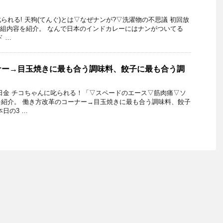
られる! 天狗(てんぐ)とは▽なぜナンが?▽洗濯物の不思議 初回放
日の番組内容を紹介。 なんで日本のインドカレーにはナンがついてる
 …
ナー→目玉焼きに最も合う調味料、餃子に最も合う調
29日金 チコちゃんに叱られる！「▽スペードのエース▽筋肉痛▽ソ
紹介。 働き方改革のコーナー→目玉焼きに最も合う調味料、餃子
日の3 …