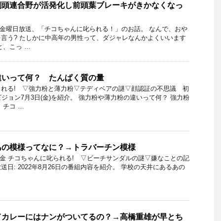
側頭連合野が活発化し前頭葉ブレーキがきかなくなっ
月2日金曜日放送、「チコちゃんに叱られる！」のお話。 なんで、おや
言う? たしかに中高年の男性って、ダジャレなんかよくいいます
と、こっ …
違いって何？ たんぱく質の量
れる! ▽強力粉と薄力粉▽テディベアの謎▽顔認証の不思議 初
ジョン7月3日(金)を紹介。 強力粉や薄力粉の違いって何？ 強力粉
 チコ …
あの模様ってなに？→トラバーチン模様
6日金 チコちゃんに叱られる! ▽ビーチサンダルの謎▽嫌なことの記
日: 2022年8月26日の番組内容を紹介。 学校の天井にあるあの
ドカレーにはナンがついてるの？→高橋重雄が早とち