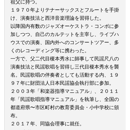
祖父に持つ。
１９７０年よりテナーサックスとフルートを手掛
け、演奏技法と西洋音楽理論を習得した。
以降国内有数のジャズオーケストラ・コンボに参
加しつつ、自己のカルテットを主宰し、ライブハ
ウスでの演奏、国内外へのコンサートツアー、多
くのレコーディング等に携わった。
一方で、父二代目榎本秀水に師事して民謡尺八の
演奏技法と民謡歌唱を習得し三代目榎本秀水を襲
名。民謡歌唱の伴奏者としても活動する内、１９
９７年に財団法人日本民謡協会執行部に参加。
２００３年「和楽器指導マニュアル」、２０１１
年「民謡歌唱指導マニュアル」を執筆し、全国の
都道府県〜市区町村の教育委員会・小中学校に頒
布。
２０１７年、同協会理事に就任。