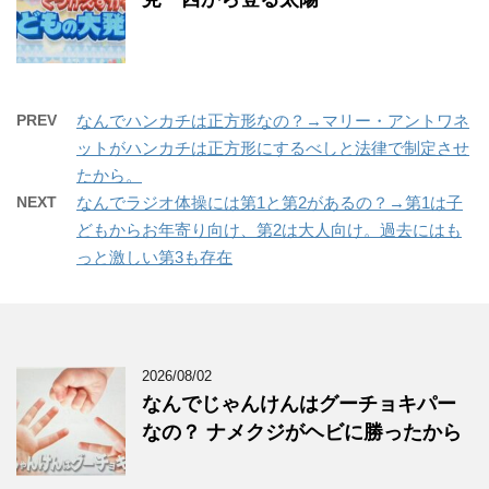
PREV
なんでハンカチは正方形なの？→マリー・アントワネ
ットがハンカチは正方形にするべしと法律で制定させ
たから。
NEXT
なんでラジオ体操には第1と第2があるの？→第1は子
どもからお年寄り向け、第2は大人向け。過去にはも
っと激しい第3も存在
2026/08/02
なんでじゃんけんはグーチョキパー
なの？ ナメクジがヘビに勝ったから