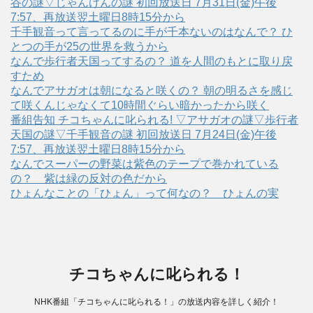
谷の謎▽じゃんけんの謎 初回放送日 7月31日(金)午後
7:57、再放送翌土曜日8時15分から
千手観音って言ってるのに手が千本ないのはなんで？ ひ
とつの手が25の世界を救うから
なんで歩行者天国ってするの？ 道を人間のもとに取り戻
すため
なんでアサガオは朝になると咲くの？ 朝の明るさを感じ
て咲くんじゃなくて10時間ぐらい暗かったから咲く
番組告知 チコちゃんに叱られる! ▽アサガオの謎▽歩行者
天国の謎▽千手観音の謎 初回放送日 7月24日(金)午後
7:57、再放送翌土曜日8時15分から
なんでスーパーの野菜は紫色のテープで巻かれている
の？ 紫は緑の反対の色だから
ひょんなことの「ひょん」って何なの？ ひょんの実
チコちゃんに叱られる！
NHK番組「チコちゃんに叱られる！」の放送内容を詳しく紹介！