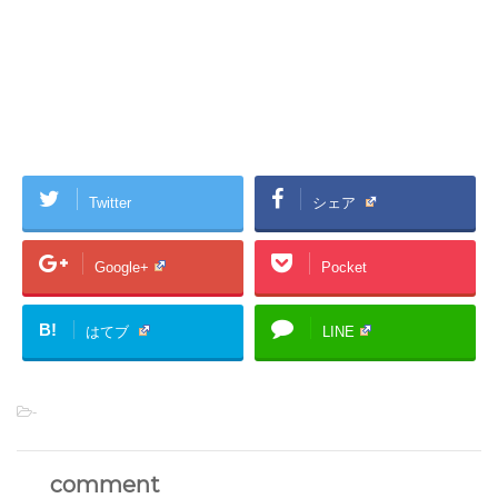
Twitter
シェア
Google+
Pocket
B!
はてブ
LINE
-
comment