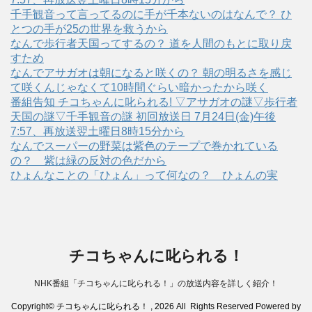
千手観音って言ってるのに手が千本ないのはなんで？ ひ
とつの手が25の世界を救うから
なんで歩行者天国ってするの？ 道を人間のもとに取り戻
すため
なんでアサガオは朝になると咲くの？ 朝の明るさを感じ
て咲くんじゃなくて10時間ぐらい暗かったから咲く
番組告知 チコちゃんに叱られる! ▽アサガオの謎▽歩行者
天国の謎▽千手観音の謎 初回放送日 7月24日(金)午後
7:57、再放送翌土曜日8時15分から
なんでスーパーの野菜は紫色のテープで巻かれている
の？ 紫は緑の反対の色だから
ひょんなことの「ひょん」って何なの？ ひょんの実
チコちゃんに叱られる！
NHK番組「チコちゃんに叱られる！」の放送内容を詳しく紹介！
Copyright© チコちゃんに叱られる！ , 2026 All Rights Reserved Powered by