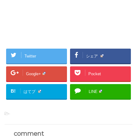
Twitter
シェア
Google+
Pocket
B!
はてブ
LINE
-
comment