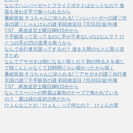
なんでハンバーガーとフライドポテトはセットなの？ 食
器を使わず手で食べられるから
番組告知 チコちゃんに叱られる! ▽ハンバーガーの謎▽渋
谷の謎▽じゃんけんの謎 初回放送日 7月31日(金)午後
7:57、再放送翌土曜日8時15分から
千手観音って言ってるのに手が千本ないのはなんで？ ひ
とつの手が25の世界を救うから
なんで歩行者天国ってするの？ 道を人間のもとに取り戻
すため
なんでアサガオは朝になると咲くの？ 朝の明るさを感じ
て咲くんじゃなくて10時間ぐらい暗かったから咲く
番組告知 チコちゃんに叱られる! ▽アサガオの謎▽歩行者
天国の謎▽千手観音の謎 初回放送日 7月24日(金)午後
7:57、再放送翌土曜日8時15分から
なんでスーパーの野菜は紫色のテープで巻かれている
の？ 紫は緑の反対の色だから
ひょんなことの「ひょん」って何なの？ ひょんの実