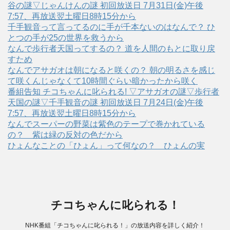
谷の謎▽じゃんけんの謎 初回放送日 7月31日(金)午後
7:57、再放送翌土曜日8時15分から
千手観音って言ってるのに手が千本ないのはなんで？ ひ
とつの手が25の世界を救うから
なんで歩行者天国ってするの？ 道を人間のもとに取り戻
すため
なんでアサガオは朝になると咲くの？ 朝の明るさを感じ
て咲くんじゃなくて10時間ぐらい暗かったから咲く
番組告知 チコちゃんに叱られる! ▽アサガオの謎▽歩行者
天国の謎▽千手観音の謎 初回放送日 7月24日(金)午後
7:57、再放送翌土曜日8時15分から
なんでスーパーの野菜は紫色のテープで巻かれている
の？ 紫は緑の反対の色だから
ひょんなことの「ひょん」って何なの？ ひょんの実
チコちゃんに叱られる！
NHK番組「チコちゃんに叱られる！」の放送内容を詳しく紹介！