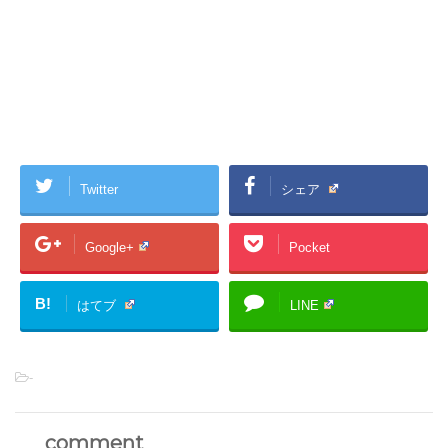
Twitter
シェア
Google+
Pocket
B!
はてブ
LINE
-
comment