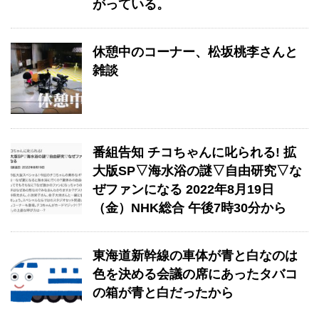
がっている。
休憩中のコーナー、松坂桃李さんと
雑談
番組告知 チコちゃんに叱られる! 拡
大版SP▽海水浴の謎▽自由研究▽な
ぜファンになる 2022年8月19日
（金）NHK総合 午後7時30分から
東海道新幹線の車体が青と白なのは
色を決める会議の席にあったタバコ
の箱が青と白だったから