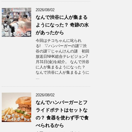
2026/08/02
なんで渋谷に人が集まる
ようになった？ 奇跡の水
があったから
今回はチコちゃんに叱られ
る! ▽ハンバーガーの謎▽渋
谷の謎▽じゃんけんの謎 初回
放送日NHK総合テレビジョン7
月31日(金)を紹介。 なんで渋谷
に人が集まるようになった？
なんで渋谷に人が集まるように
…
2026/08/02
なんでハンバーガーとフ
ライドポテトはセットな
の？ 食器を使わず手で食
べられるから