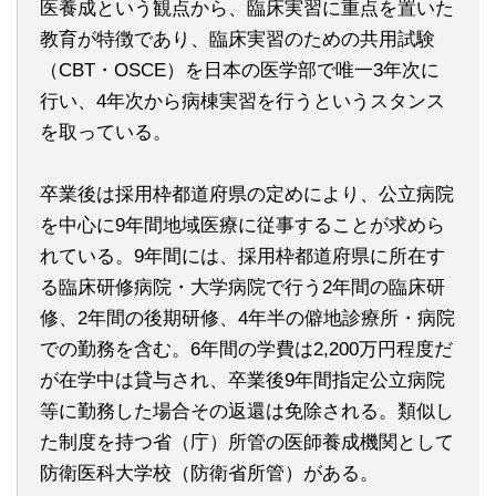
医養成という観点から、臨床実習に重点を置いた
教育が特徴であり、臨床実習のための共用試験
（CBT・OSCE）を日本の医学部で唯一3年次に
行い、4年次から病棟実習を行うというスタンス
を取っている。
卒業後は採用枠都道府県の定めにより、公立病院
を中心に9年間地域医療に従事することが求めら
れている。9年間には、採用枠都道府県に所在す
る臨床研修病院・大学病院で行う2年間の臨床研
修、2年間の後期研修、4年半の僻地診療所・病院
での勤務を含む。6年間の学費は2,200万円程度だ
が在学中は貸与され、卒業後9年間指定公立病院
等に勤務した場合その返還は免除される。類似し
た制度を持つ省（庁）所管の医師養成機関として
防衛医科大学校（防衛省所管）がある。