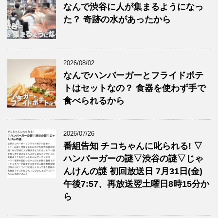
なんで渋谷に人が集まるようになっ
た？ 奇跡の水があったから
2026/08/02
なんでハンバーガーとフライドポテ
トはセットなの？ 食器を使わず手で
食べられるから
2026/07/26
番組告知 チコちゃんに叱られる! ▽
ハンバーガーの謎▽渋谷の謎▽じゃ
んけんの謎 初回放送日 7月31日(金)
午後7:57、再放送翌土曜日8時15分か
ら