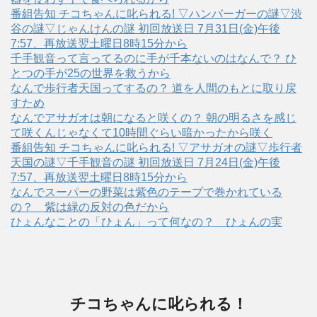
番組告知 チコちゃんに叱られる! ▽ハンバーガーの謎▽渋
谷の謎▽じゃんけんの謎 初回放送日 7月31日(金)午後
7:57、再放送翌土曜日8時15分から
千手観音って言ってるのに手が千本ないのはなんで？ ひ
とつの手が25の世界を救うから
なんで歩行者天国ってするの？ 道を人間のもとに取り戻
すため
なんでアサガオは朝になると咲くの？ 朝の明るさを感じ
て咲くんじゃなくて10時間ぐらい暗かったから咲く
番組告知 チコちゃんに叱られる! ▽アサガオの謎▽歩行者
天国の謎▽千手観音の謎 初回放送日 7月24日(金)午後
7:57、再放送翌土曜日8時15分から
なんでスーパーの野菜は紫色のテープで巻かれている
の？ 紫は緑の反対の色だから
ひょんなことの「ひょん」って何なの？ ひょんの実
チコちゃんに叱られる！