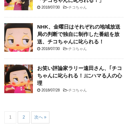
「チコちゃんに叱られる！」
2018/07/30
-
チコちゃん
NHK、金曜日はそれぞれの地域放送
局の判断で独自に制作した番組を放
送、チコちゃんに叱られる！
2018/07/30
-
チコちゃん
お笑い評論家ラリー遠田さん、｢チコ
ちゃんに叱られる！｣にハマる人の心
理
2018/07/28
-
チコちゃん
1
2
次へ »