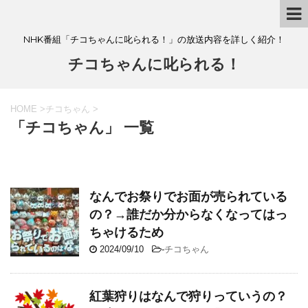
NHK番組「チコちゃんに叱られる！」の放送内容を詳しく紹介！
チコちゃんに叱られる！
HOME
>
チコちゃん
>
「チコちゃん」 一覧
なんでお祭りでお面が売られている
の？→誰だか分からなくなってはっ
ちゃけるため
2024/09/10
-
チコちゃん
紅葉狩りはなんで狩りっていうの？