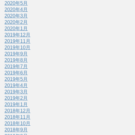
2020年5月
2020年4月
2020年3月
2020年2月
2020年1月
2019年12月
2019年11月
2019年10月
2019年9月
2019年8月
2019年7月
2019年6月
2019年5月
2019年4月
2019年3月
2019年2月
2019年1月
2018年12月
2018年11月
2018年10月
2018年9月