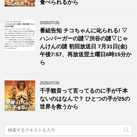
食べられるから
2026/07/26
番組告知 チコちゃんに叱られる! ▽
ハンバーガーの謎▽渋谷の謎▽じゃ
んけんの謎 初回放送日 7月31日(金)
午後7:57、再放送翌土曜日8時15分か
ら
2026/07/26
千手観音って言ってるのに手が千本
ないのはなんで？ ひとつの手が25の
世界を救うから