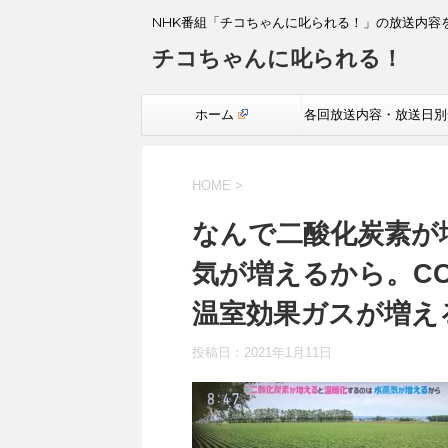
NHK番組「チコちゃんに叱られる！」の放送内容
チコちゃんに叱られる！
ホーム
各回放送内容・放送日別
覧
HOME
>
なんで二酸化炭素が
気が増えるから。C
温室効果ガスが増え
投稿日：
2021年1月11日