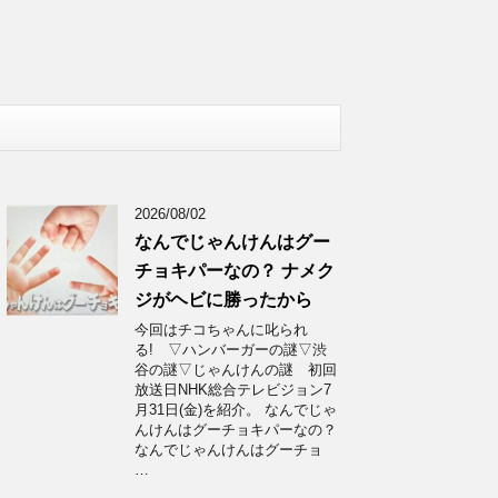
2026/08/02
なんでじゃんけんはグー
チョキパーなの？ ナメク
ジがヘビに勝ったから
今回はチコちゃんに叱られ
る! ▽ハンバーガーの謎▽渋
谷の謎▽じゃんけんの謎 初回
放送日NHK総合テレビジョン7
月31日(金)を紹介。 なんでじゃ
んけんはグーチョキパーなの？
なんでじゃんけんはグーチョ
…