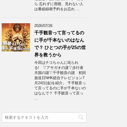
ら 忘れずに視聴、見れない人
は番組録画予約をお忘れ …
2026/07/26
千手観音って言ってるの
に手が千本ないのはなん
で？ ひとつの手が25の世
界を救うから
今回はチコちゃんに叱られ
る! ▽アサガオの謎▽歩行者
天国の謎▽千手観音の謎 初回
放送日NHK総合テレビジョン7
月24日(金)を紹介。 千手観音っ
て言ってるのに手が千本ないの
はなんで？ 千手観音って言っ
…