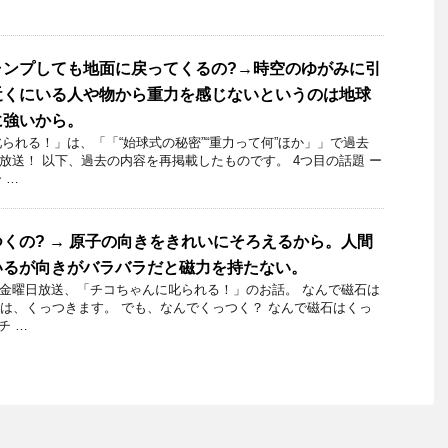
ャンプしても地面に戻ってくるの?→時空のゆがみに引
近くにいる人や物から重力を感じないというのは地球
に強いから。
られる！」​は、「「“始球式の秘密”“重力って何”ほか」」で過去
の再放送！ 以下、過去の内容を再掲載したものです。 4つ目の話題 ー
 …
くの? → 原子の向きをきれいにそろえるから。人間
いるが向きがバラバラだと磁力を持たない。
17日金曜日放送、「チコちゃんに叱られる！」のお話。 なんで磁石は
石は、くっつきます。 でも、なんでくっつく？ なんで磁石はくっ
チ …