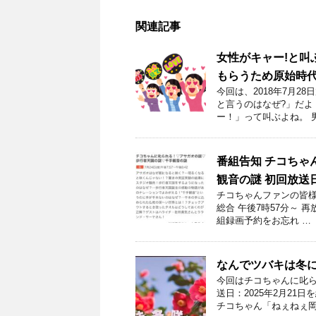
関連記事
女性がキャー!と叫
もらうため原始時
今回は、2018年7月2
と言うのはなぜ?」だよ
ー！」って叫ぶよね。 
番組告知 チコちゃ
観音の謎 初回放送日
チコちゃんファンの皆様！
総合 午後7時57分～ 
組録画予約をお忘れ …
なんでツバキは冬に
今回はチコちゃんに叱ら
送日：2025年2月21
チコちゃん「ねぇねぇ岡