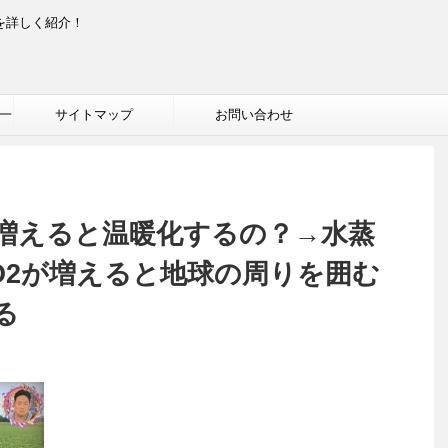
を詳しく紹介！
一
サイトマップ
お問い合わせ
増えると温暖化するの？→水蒸
O2が増えると地球の周りを囲む
る