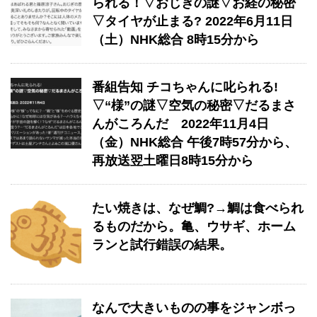
られる！▽おじぎの謎▽お経の秘密
▽タイヤが止まる? 2022年6月11日
（土）NHK総合 8時15分から
番組告知 チコちゃんに叱られる!
▽“様”の謎▽空気の秘密▽だるまさ
んがころんだ 2022年11月4日
（金）NHK総合 午後7時57分から、
再放送翌土曜日8時15分から
たい焼きは、なぜ鯛?→鯛は食べられ
るものだから。亀、ウサギ、ホーム
ランと試行錯誤の結果。
なんで大きいものの事をジャンボっ