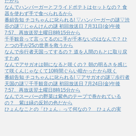
たから
なんでハンバーガーとフライドポテトはセットなの？ 食
器を使わず手で食べられるから
番組告知 チコちゃんに叱られる! ▽ハンバーガーの謎▽渋
谷の謎▽じゃんけんの謎 初回放送日 7月31日(金)午後
7:57、再放送翌土曜日8時15分から
千手観音って言ってるのに手が千本ないのはなんで？ ひ
とつの手が25の世界を救うから
なんで歩行者天国ってするの？ 道を人間のもとに取り戻
すため
なんでアサガオは朝になると咲くの？ 朝の明るさを感じ
て咲くんじゃなくて10時間ぐらい暗かったから咲く
番組告知 チコちゃんに叱られる! ▽アサガオの謎▽歩行者
天国の謎▽千手観音の謎 初回放送日 7月24日(金)午後
7:57、再放送翌土曜日8時15分から
なんでスーパーの野菜は紫色のテープで巻かれている
の？ 紫は緑の反対の色だから
ひょんなことの「ひょん」って何なの？ ひょんの実