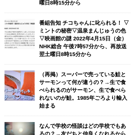
曜日8時15分から
番組告知 チコちゃんに叱られる！ ▽
ミントの秘密▽温泉まんじゅうの色
▽映画館の謎 2022年4月15日（金）
NHK総合 午後7時57分から、再放送
翌土曜日8時15分から
（再掲）スーパーで売っている鮭と
サーモンって何が違うの？→生で食
べられるのがサーモン、生で食べら
れないのが鮭。1985年ごろより輸入
始まる
なんで学校の怪談はどの学校でもあ
るの？→友だちと仲良くなれるから