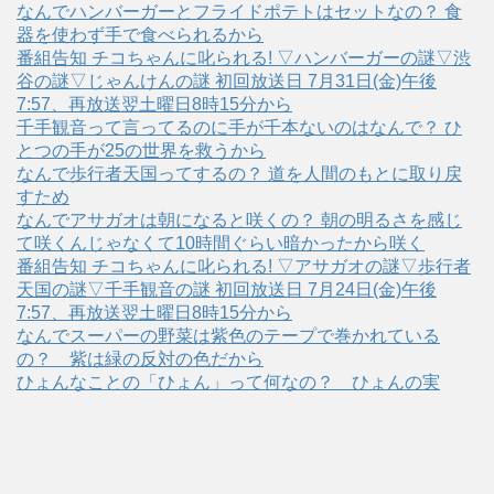
なんでハンバーガーとフライドポテトはセットなの？ 食
器を使わず手で食べられるから
番組告知 チコちゃんに叱られる! ▽ハンバーガーの謎▽渋
谷の謎▽じゃんけんの謎 初回放送日 7月31日(金)午後
7:57、再放送翌土曜日8時15分から
千手観音って言ってるのに手が千本ないのはなんで？ ひ
とつの手が25の世界を救うから
なんで歩行者天国ってするの？ 道を人間のもとに取り戻
すため
なんでアサガオは朝になると咲くの？ 朝の明るさを感じ
て咲くんじゃなくて10時間ぐらい暗かったから咲く
番組告知 チコちゃんに叱られる! ▽アサガオの謎▽歩行者
天国の謎▽千手観音の謎 初回放送日 7月24日(金)午後
7:57、再放送翌土曜日8時15分から
なんでスーパーの野菜は紫色のテープで巻かれている
の？ 紫は緑の反対の色だから
ひょんなことの「ひょん」って何なの？ ひょんの実