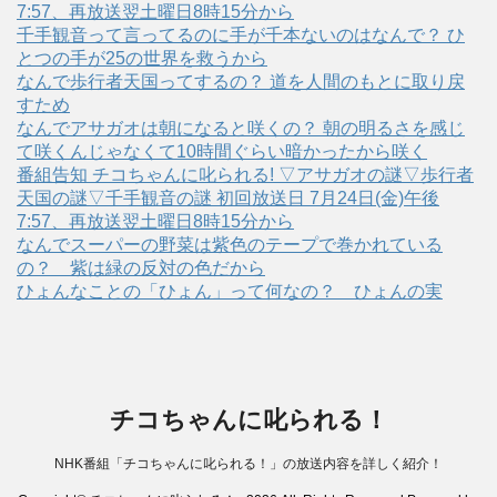
7:57、再放送翌土曜日8時15分から
千手観音って言ってるのに手が千本ないのはなんで？ ひ
とつの手が25の世界を救うから
なんで歩行者天国ってするの？ 道を人間のもとに取り戻
すため
なんでアサガオは朝になると咲くの？ 朝の明るさを感じ
て咲くんじゃなくて10時間ぐらい暗かったから咲く
番組告知 チコちゃんに叱られる! ▽アサガオの謎▽歩行者
天国の謎▽千手観音の謎 初回放送日 7月24日(金)午後
7:57、再放送翌土曜日8時15分から
なんでスーパーの野菜は紫色のテープで巻かれている
の？ 紫は緑の反対の色だから
ひょんなことの「ひょん」って何なの？ ひょんの実
チコちゃんに叱られる！
NHK番組「チコちゃんに叱られる！」の放送内容を詳しく紹介！